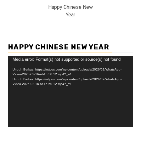
Happy Chinese New
Year
HAPPY CHINESE NEW YEAR
Pemutar
Media error: Format(s) not supported or source(s) not found
Video
Unduh Berkas: https://intipos.com/wp-content/uploads/2026/02/WhatsApp-
Video-2026-02-16-at-15.50.12.mp4?_=1
Unduh Berkas: https://intipos.com/wp-content/uploads/2026/02/WhatsApp-
Video-2026-02-16-at-15.50.12.mp4?_=1