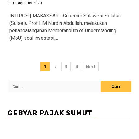
11 Agustus 2020
INTIPOS | MAKASSAR - Gubernur Sulawesi Selatan
(Sulsel), Prof HM Nurdin Abdullah, melakukan
penandatanganan Memorandum of Understanding
(MoU) soal investasi,...
Paginasi
1
2
3
4
Next
pos
Cari
untuk:
GEBYAR PAJAK SUMUT