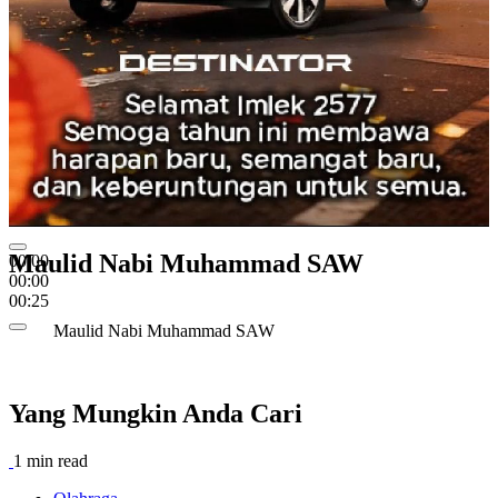
Maulid Nabi Muhammad SAW
00:00
00:00
00:25
Maulid Nabi Muhammad SAW
Yang Mungkin Anda Cari
1 min read