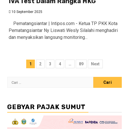
IVA Test Dalam Rangka HKG
10 September 2025
Pematangsiantar | Intipos.com - Ketua TP PKK Kota
Pematangsiantar Ny Liswati Wesly Silalahi menghadiri
dan menyaksikan langsung monitoring...
Paginasi
1
2
3
4
…
89
Next
pos
Cari
untuk:
GEBYAR PAJAK SUMUT