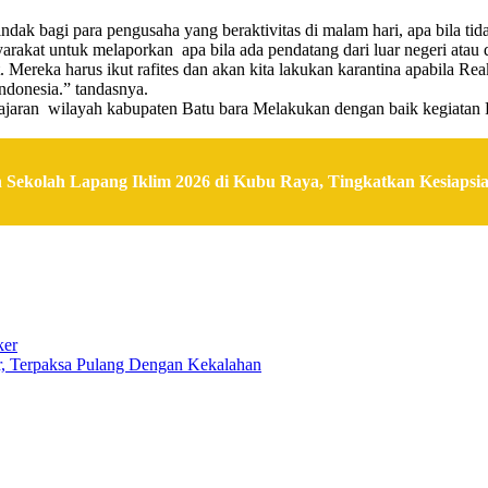
ak bagi para pengusaha yang beraktivitas di malam hari, apa bila tida
kat untuk melaporkan apa bila ada pendatang dari luar negeri atau d
. Mereka harus ikut rafites dan akan kita lakukan karantina apabila Rea
ndonesia.” tandasnya.
ejajaran wilayah kabupaten Batu bara Melakukan dengan baik kegiatan
Sekolah Lapang Iklim 2026 di Kubu Raya, Tingkatkan Kesiapsi
ker
, Terpaksa Pulang Dengan Kekalahan