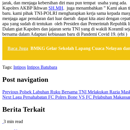
jarak, dan menjaga kebersihan diri mau pun tempat usaha yang ada.
Kapolres AKBP Ikhwan
SH.MH
. juga menambahkan ” Kami akan tind
baru. kami pihak TNI-POLRI mengharapkan kerja sama kepada masyara
menjaga agar penularan dari luar daerah dapat kita atasi dengan cepat
apa yang sudah di tentukan oleh Presiden dan Pemerintah Republik I
Dalam giat Kapolres dan jajaran serta TNI yang di wakili Koramil s
bersama dalam Adaptasi kebiasaan baru di Pandemi Covid 19. (ebi )
Baca Juga
BMKG Gelar Sekolah Lapang Cuaca Nelayan dan 
Tags:
Intipos
Intipos Batubara
Post navigation
Previous
Polsek Labuhan Ruku Bersama TNI Melakukan Razia Mas
Next
Laga Persahabatan FC Polres Bone VS FC Pelabuhan Makassar
Berita Terkait
3 min read