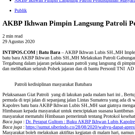
AKBP Ikhwan Pimpin Langsung Patroli Pendisiplinan Masyar
Publik
AKBP Ikhwan Pimpin Langsung Patroli Pe
2 min read
29 Agustus 2020
INTIPOS.COM | Batu Bara
– AKBP Ikhwan Lubis SH.,MH Implement
batu bara AKBP Ikhwan Lubis SH.,MH Melakukan Patroli Gabungan pa
Tergabung dalam jajaran pelaksanaan patroli yang langsung di pim
dan melibatkan seluruh Polsek jajaran dan di bantu Personil TNI AD
Patroli kedisiplinan masyarakat Batubara
Pelaksanaan Giat Patroli yang di lakukan pada malam hari ini , Ber
pemuda di tepi jalan di sepanjang jalan Lintas Sumatera yang ada di
Kapolres batu bara AKBP Ikhwan Lubis SH.,MH saat giatnya mengata
Himbauan kepada masyarakat untuk menciptakan suasana kantibmas ya
masyarakat mematuhi Himbauan pemerintah tentang Protokol kesehat
Baca juga
:
Dr. Perapat Gultom : Buku AKBP Ikhwan Lubis Kapolres
Baca juga
:
https://sumut.siberindo.co/28/08/2020/wahyu-dapat-apres
Masyarakat boleh melakukan aktifitas kegiatan di malam hari, namun 