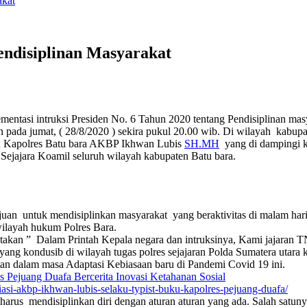
akat
ndisiplinan Masyarakat
asi intruksi Presiden No. 6 Tahun 2020 tentang Pendisiplinan masya
da jumat, ( 28/8/2020 ) sekira pukul 20.00 wib. Di wilayah kabupa
pin Kapolres Batu bara AKBP Ikhwan Lubis
SH.MH
yang di dampingi k
 Sejajara Koamil seluruh wilayah kabupaten Batu bara.
tujuan untuk mendisiplinkan masyarakat yang beraktivitas di malam ha
 wilayah hukum Polres Bara.
kan ” Dalam Printah Kepala negara dan intruksinya, Kami jajaran T
ng kondusib di wilayah tugas polres sejajaran Polda Sumatera utara 
an dalam masa Adaptasi Kebiasaan baru di Pandemi Covid 19 ini.
 Pejuang Duafa Bercerita Inovasi Ketahanan Sosial
iasi-akbp-ikhwan-lubis-selaku-typist-buku-kapolres-pejuang-duafa/
harus mendisiplinkan diri dengan aturan aturan yang ada. Salah satun