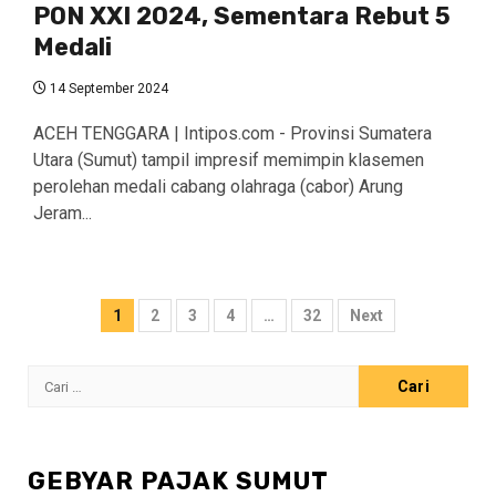
PON XXI 2024, Sementara Rebut 5
Medali
14 September 2024
ACEH TENGGARA | Intipos.com - Provinsi Sumatera
Utara (Sumut) tampil impresif memimpin klasemen
perolehan medali cabang olahraga (cabor) Arung
Jeram...
Paginasi
1
2
3
4
…
32
Next
pos
Cari
untuk:
GEBYAR PAJAK SUMUT