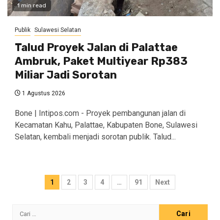
1 min read
Publik
Sulawesi Selatan
Talud Proyek Jalan di Palattae
Ambruk, Paket Multiyear Rp383
Miliar Jadi Sorotan
1 Agustus 2026
Bone | Intipos.com - Proyek pembangunan jalan di
Kecamatan Kahu, Palattae, Kabupaten Bone, Sulawesi
Selatan, kembali menjadi sorotan publik. Talud...
Paginasi
1
2
3
4
…
91
Next
pos
Cari