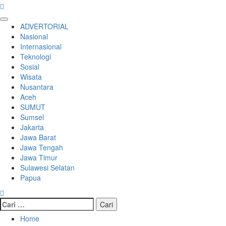
Primary
ADVERTORIAL
Menu
Nasional
Internasional
Teknologi
Sosial
Wisata
Nusantara
Aceh
SUMUT
Sumsel
Jakarta
Jawa Barat
Jawa Tengah
Jawa Timur
Sulawesi Selatan
Papua
Cari
untuk:
Home