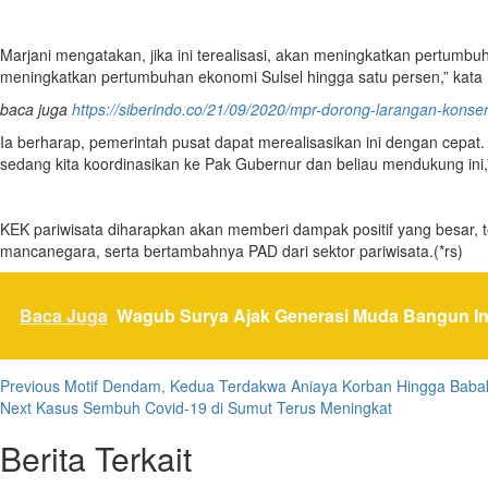
Marjani mengatakan, jika ini terealisasi, akan meningkatkan pertumbuh
meningkatkan pertumbuhan ekonomi Sulsel hingga satu persen,” kata 
baca juga
https://siberindo.co/21/09/2020/mpr-dorong-larangan-konser
Ia berharap, pemerintah pusat dapat merealisasikan ini dengan cepat
sedang kita koordinasikan ke Pak Gubernur dan beliau mendukung ini,”
KEK pariwisata diharapkan akan memberi dampak positif yang besar,
mancanegara, serta bertambahnya PAD dari sektor pariwisata.(*rs)
Baca Juga
Wagub Surya Ajak Generasi Muda Bangun Int
Post
Previous
Motif Dendam, Kedua Terdakwa Aniaya Korban Hingga Babak
Next
Kasus Sembuh Covid-19 di Sumut Terus Meningkat
navigation
Berita Terkait