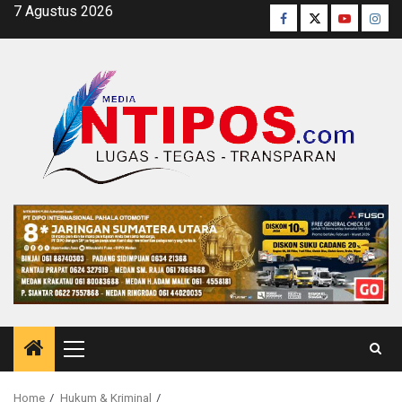
Skip
7 Agustus 2026
Facebook
Twitter
Youtube
Inst
to
content
Primary
Menu
Home
Hukum & Kriminal