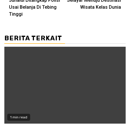
Junaidi Ditangkap Polisi
Selayar Menuju Destinasi
navigation
Usai Belanja Di Tebing
Wisata Kelas Dunia
Tinggi
BERITA TERKAIT
1 min read