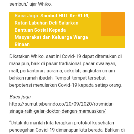
sembuh,” ujar Whiko.
Baca Juga
Sambut HUT Ke-81 RI,
Rutan Labuhan Deli Salurkan
Bantuan Sosial Kepada
Masyarakat dan Keluarga Warga
Binaan
Dikatakan Whiko, saat ini Covid-19 dapat ditemukan di
mana pun, baik di pasar tradisional, pasar swalayan,
mall, perkantoran, asrama, sekolah, angkutan umum
bahkan rumah ibadah. Tempat-tempat tersebut
berpotensi menularkan Covid-19 kepada setiap orang.
Baca juga
:
https://sumut.siberindo.co/20/09/2020/rosmidar-
sinaga-raih-gelar-doktor-dengan-memuaskan/
“Untuk itu marilah kita terapkan protokol kesehatan
pencegahan Covid-19 dimanapun kita berada. Bahkan di