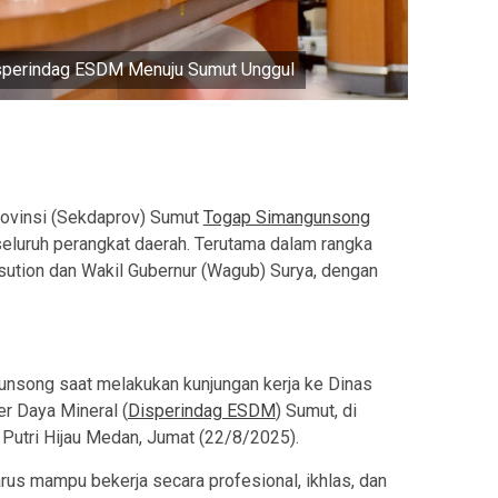
isperindag ESDM Menuju Sumut Unggul
rovinsi (Sekdaprov) Sumut
Togap Simangunsong
seluruh perangkat daerah. Terutama dalam rangka
ution dan Wakil Gubernur (Wagub) Surya, dengan
unsong saat melakukan kunjungan kerja ke Dinas
r Daya Mineral (
Disperindag ESDM
) Sumut, di
Putri Hijau Medan, Jumat (22/8/2025).
s mampu bekerja secara profesional, ikhlas, dan