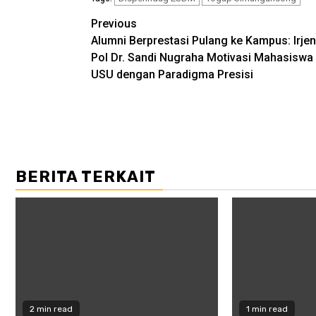
Post
Previous
Alumni Berprestasi Pulang ke Kampus: Irjen
navigation
Pol Dr. Sandi Nugraha Motivasi Mahasiswa
USU dengan Paradigma Presisi
BERITA TERKAIT
2 min read
1 min read