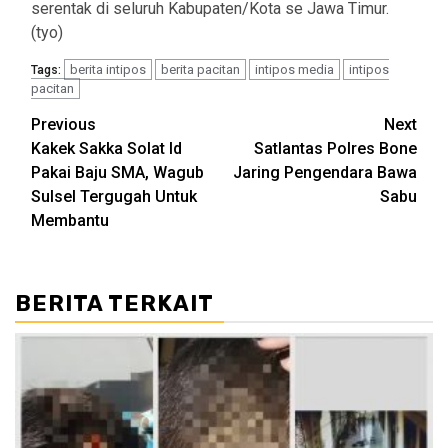
serentak di seluruh Kabupaten/Kota se Jawa Timur.
(tyo)
berita intipos
berita pacitan
intipos media
intipos
Tags:
pacitan
Post
Previous
Next
Kakek Sakka Solat Id
Satlantas Polres Bone
navigation
Pakai Baju SMA, Wagub
Jaring Pengendara Bawa
Sulsel Tergugah Untuk
Sabu
Membantu
BERITA TERKAIT