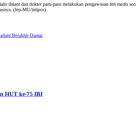
ialis dalam dan dokter paru-paru melakukan pengawasan tim medis se
asnya. (Jep-MU/intipos)
ailani Berakhir Damai
n HUT ke-75 IBI