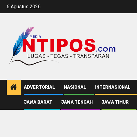
Skip
6 Agustus 2026
to
content
ADVERTORIAL
NASIONAL
INTERNASIONAL
JAWA BARAT
JAWA TENGAH
JAWA TIMUR