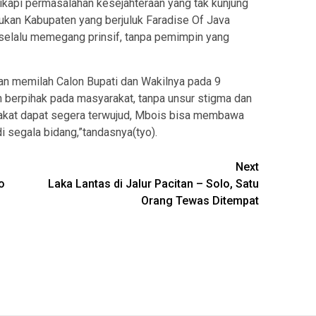
api permasalahan kesejahteraan yang tak kunjung
jukan Kabupaten yang berjuluk Faradise Of Java
 selalu memegang prinsif, tanpa pemimpin yang
an memilah Calon Bupati dan Wakilnya pada 9
berpihak pada masyarakat, tanpa unsur stigma dan
kat dapat segera terwujud, Mbois bisa membawa
 segala bidang,”tandasnya(tyo).
Next
o
Laka Lantas di Jalur Pacitan – Solo, Satu
Orang Tewas Ditempat