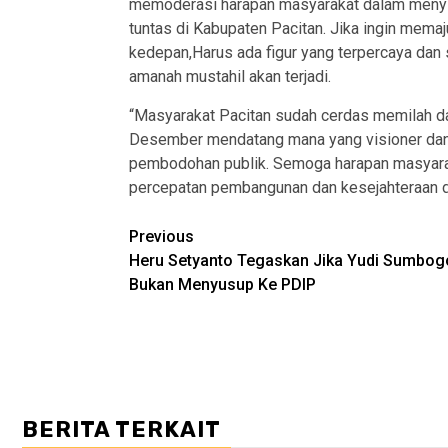
memoderasi harapan masyarakat dalam menyik
tuntas di Kabupaten Pacitan. Jika ingin mema
kedepan,Harus ada figur yang terpercaya dan
amanah mustahil akan terjadi.
“Masyarakat Pacitan sudah cerdas memilah d
Desember mendatang mana yang visioner dan 
pembodohan publik. Semoga harapan masyara
percepatan pembangunan dan kesejahteraan di
Post
Previous
Heru Setyanto Tegaskan Jika Yudi Sumbog
navigation
Bukan Menyusup Ke PDIP
BERITA TERKAIT