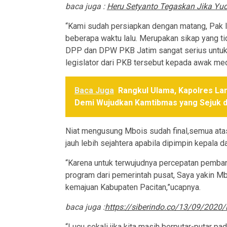
baca juga :
Heru Setyanto Tegaskan Jika Y
“Kami sudah persiapkan dengan matang, Pak I
beberapa waktu lalu. Merupakan sikap yang ti
DPP dan DPW PKB Jatim sangat serius untuk
legislator dari PKB tersebut kepada awak me
Baca Juga
Rangkul Ulama, Kapolres La
Demi Wujudkan Kamtibmas yang Sejuk d
Niat mengusung Mbois sudah final,semua ata
jauh lebih sejahtera apabila dipimpin kepala 
“Karena untuk terwujudnya percepatan pemba
program dari pemerintah pusat, Saya yakin M
kemajuan Kabupaten Pacitan,”ucapnya.
baca juga :
https://siberindo.co/13/09/2020/l
“Lucu sekali jika kita masih berputar-putar p