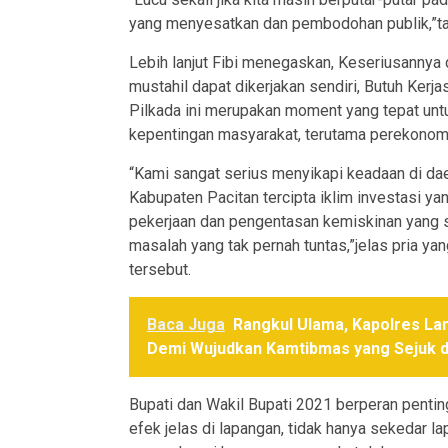
yang menyesatkan dan pembodohan publik,”t
Lebih lanjut Fibi menegaskan, Keseriusanny
mustahil dapat dikerjakan sendiri, Butuh Kerj
Pilkada ini merupakan moment yang tepat un
kepentingan masyarakat, terutama perekonomi
“Kami sangat serius menyikapi keadaan di da
Kabupaten Pacitan tercipta iklim investasi y
pekerjaan dan pengentasan kemiskinan yang se
masalah yang tak pernah tuntas,”jelas pria y
tersebut.
Baca Juga
Rangkul Ulama, Kapolres La
Demi Wujudkan Kamtibmas yang Sejuk d
Bupati dan Wakil Bupati 2021 berperan penti
efek jelas di lapangan, tidak hanya sekedar l