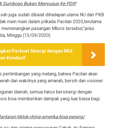
udi Sumbogo Bukan Menyusup Ke PDIP
sah juga sudah dibaiat dihadapan ulama NU dan PKB
dak main main dalam pilkada Pacitan 2020,terutama
 memenangkan pasangan Mbois tersebut,”jelas
dia, Minggu (13/09/2020).
ngkat Perkuat Sinergi dengan MUI
an Kondusif
s pertimbangan yang matang, bahwa Pacitan akan
daerah dan wakilnya yang amanah, bersih dan visioner.
ngunan daerah, semua harus bersinergi dengan
bois bisa memberikan dampak yang luar biasa bagi
antaran-tiktok-china-amerika-bisa-perang/
ada isu dan stigma penyusupan Cabub, itu framing