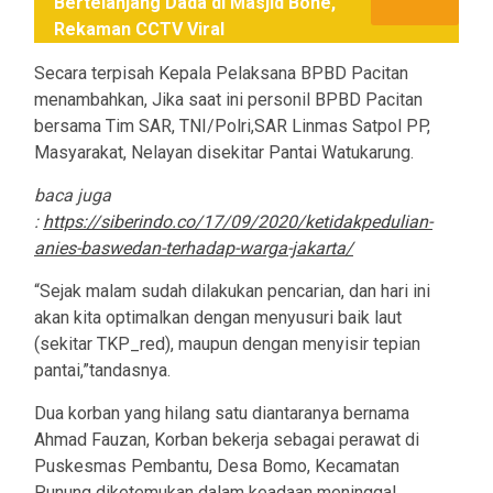
Bertelanjang Dada di Masjid Bone,
Rekaman CCTV Viral
Secara terpisah Kepala Pelaksana BPBD Pacitan
menambahkan, Jika saat ini personil BPBD Pacitan
bersama Tim SAR, TNI/Polri,SAR Linmas Satpol PP,
Masyarakat, Nelayan disekitar Pantai Watukarung.
baca juga
:
https://siberindo.co/17/09/2020/ketidakpedulian-
anies-baswedan-terhadap-warga-jakarta/
“Sejak malam sudah dilakukan pencarian, dan hari ini
akan kita optimalkan dengan menyusuri baik laut
(sekitar TKP_red), maupun dengan menyisir tepian
pantai,”tandasnya.
Dua korban yang hilang satu diantaranya bernama
Ahmad Fauzan, Korban bekerja sebagai perawat di
Puskesmas Pembantu, Desa Bomo, Kecamatan
Punung diketemukan dalam keadaan meninggal