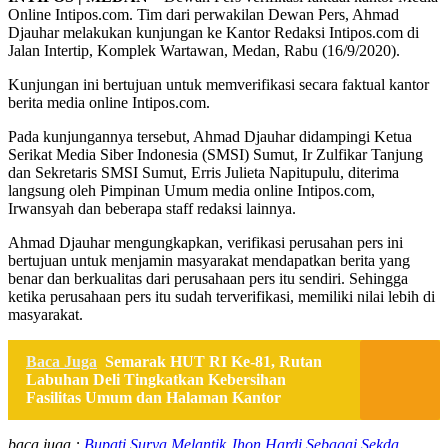
Online Intipos.com. Tim dari perwakilan Dewan Pers, Ahmad
Djauhar melakukan kunjungan ke Kantor Redaksi Intipos.com di
Jalan Intertip, Komplek Wartawan, Medan, Rabu (16/9/2020).
Kunjungan ini bertujuan untuk memverifikasi secara faktual kantor
berita media online Intipos.com.
Pada kunjungannya tersebut, Ahmad Djauhar didampingi Ketua
Serikat Media Siber Indonesia (SMSI) Sumut, Ir Zulfikar Tanjung
dan Sekretaris SMSI Sumut, Erris Julieta Napitupulu, diterima
langsung oleh Pimpinan Umum media online Intipos.com,
Irwansyah dan beberapa staff redaksi lainnya.
Ahmad Djauhar mengungkapkan, verifikasi perusahan pers ini
bertujuan untuk menjamin masyarakat mendapatkan berita yang
benar dan berkualitas dari perusahaan pers itu sendiri. Sehingga
ketika perusahaan pers itu sudah terverifikasi, memiliki nilai lebih di
masyarakat.
Baca Juga
Semarak HUT RI Ke-81, Rutan
Labuhan Deli Tingkatkan Kebersihan
Fasilitas Umum dan Halaman Kantor
baca juga :
Bupati Surya Melantik Jhon Hardi Sebagai Sekda