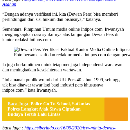
Asahan
“Dengan adanya verifikasi ini, kita (Dewan Pers) bisa memberi
perlindungan dari sisi hukum dan bisnisnya,” katanya.
Sementara, Pimpinan Umum media online Intipos.com, Irwansyah
mengungkapkan rasa syukurnya atas kunjungan Dewan Pers di
kantor redaksi Intipos.com.
Foto bersama staft dan redaktur media intipos.com dengan per
Ia juga berkomitmen untuk tetap menjaga independensi wartawan
dan meningkatkan kesejahteraan wartawan.
“Ini amanah publik wujud dari UU Pers 40 tahun 1999, sehingga
tak bisa ditawar tawar lagi bagi industri pers khususnya
intipos.com,” kata Irwansyah.
Baca Juga
Police Go To School, Satlantas
Polres Langkat Ajak Siswa Ciptakan
Budaya Tertib Lalu Lintas
baca juga :
https://siberindo.co/16/09/2020/icw-minta-dewas-