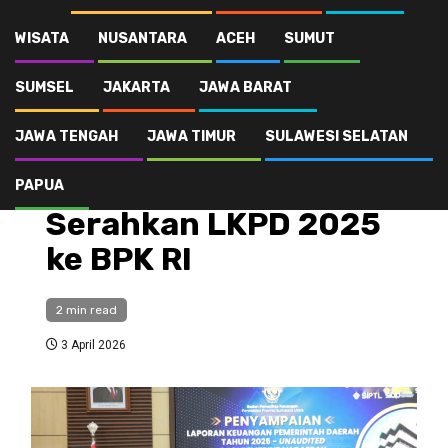
Wujudkan Tata Kelola Bersih, Bupati Asahan Serahkan LKPD 2025 ke
BPK RI
WISATA
NUSANTARA
ACEH
SUMUT
SUMSEL
JAKARTA
JAWA BARAT
Pemerintahan
SUMUT
JAWA TENGAH
JAWA TIMUR
SULAWESI SELATAN
Wujudkan Tata Kelola
Bersih, Bupati Asahan
PAPUA
Serahkan LKPD 2025
ke BPK RI
2 min read
3 April 2026