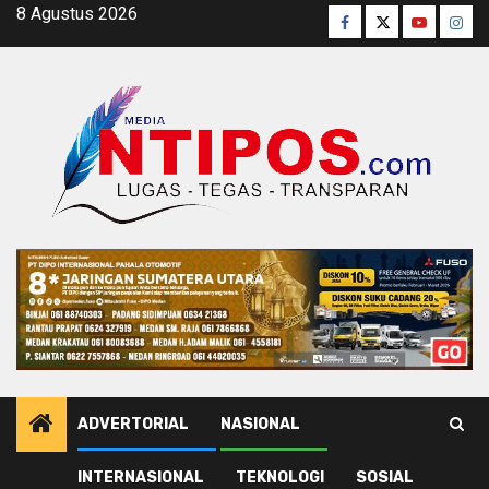
Skip
8 Agustus 2026
Facebook
Twitter
Youtube
Inst
to
content
ADVERTORIAL
NASIONAL
INTERNASIONAL
TEKNOLOGI
SOSIAL
Home
Pemerintahan