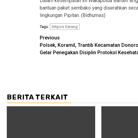
Dalam kesempatan ini Wakapolda Banten Brig
bantuan paket sembako yang diserahkan secar
lingkungan Pipitan. (Bidhumas)
Intipos Serang
Tags:
Post
Previous
Polsek, Koramil, Trantib Kecamatan Donor
navigation
Gelar Penegakan Disiplin Protokol Kesehat
BERITA TERKAIT