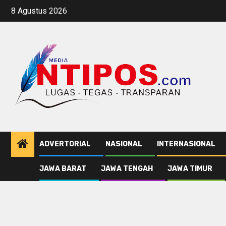
Skip
8 Agustus 2026
to
content
ADVERTORIAL
NASIONAL
INTERNASIONAL
JAWA BARAT
JAWA TENGAH
JAWA TIMUR