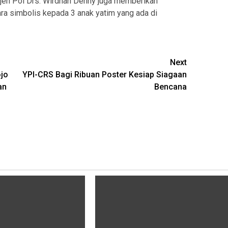
jen Pol Drs. Wirdhan Denny juga memberikan
a simbolis kepada 3 anak yatim yang ada di
Next
ojo
YPI-CRS Bagi Ribuan Poster Kesiap Siagaan
an
Bencana