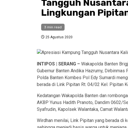
Tangguh Nusantara
Lingkungan Pipita
3 min read
25 Agustus 2020
INTIPOS | SERANG –
Wakapolda Banten Brigj
Gubernur Banten Andika Hazrumy, Dirbinmas 
Polda Banten Kombes Pol Edy Sumardi mengu
berada di Link Pipitan Rt. 04/02 Kel. Pipitan
Kedatangan Wakapolda Banten dan rombongan
AKBP Yunus Hadith Pranoto, Dandim 0602/Ser
Syafrudin, Kapolsek Walantaka, Camat Walanta
Wirdhan menilai, Link Pipitan yang berada di 
sehingga menjadi basis warga untuk menjaga d