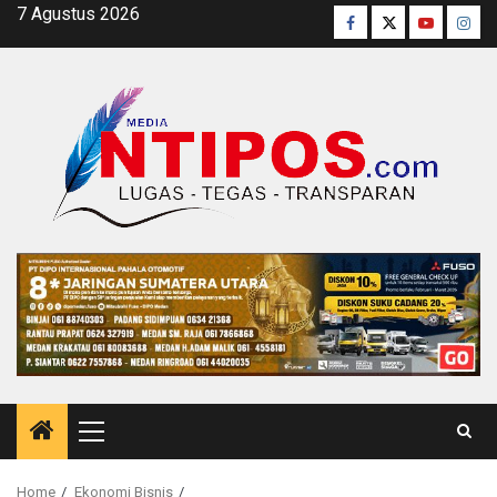
Skip
7 Agustus 2026
Facebook
Twitter
Youtube
Inst
to
content
Primary
Menu
Home
Ekonomi Bisnis