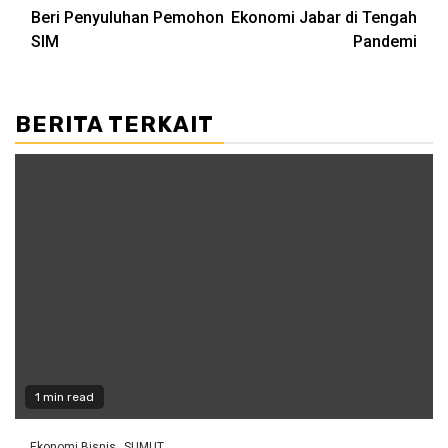
navigation
Beri Penyuluhan Pemohon
Ekonomi Jabar di Tengah
SIM
Pandemi
BERITA TERKAIT
1 min read
Ekonomi Bisnis
SUMUT