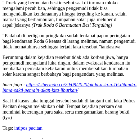
“Truck yang bermuatan besi tersebut saat di turunan mloko
mengalami pecah ban, sehingga pengemudi tidak bisa
mengendalikan kendaraannya hingga terguling ke kanan, selain
matrial yang berhamburan, tumpahan solar juga meluber di
aspal”jelasnya.
(Truk Roda 6 Bermuatan Besi Terguling)
“Padahal di pertigaan pringkuku sudah terdapat papan peringatan
bagi kendaraan Roda 6 keatas di larang melintas, namun pengemudi
tidak mematuhinya sehingga terjadi laka tersebut,”tandasnya.
Beruntung dalam kejadian tersebut tidak ada korban jiwa, hanya
pengemudi mengalami luka ringan, dalam evakuasi kendaraan itu
melibatkan pemadam kebakaran untuk membersihkan tumpahan
solar karena sangat berbahaya bagi pengendara yang melintas.
baca juga :
https://siberindo.co/29/08/2020/piala-asia-u-16-ditunda-
bima-sakti-pemain-akan-kita-liburkan/
Saat ini kasus laka tunggal tersebut sudah di tangani unit laka Polres
Pacitan dengan melakukan olah Tempat kejadian perkara dan
memintai keterangan para saksi serta mengamankan barang bukti.
(tyo)
Tags:
intipos pacitan