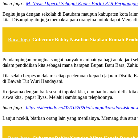
baca juga :
M. Nasir Dipecat Sebagai Kader Partai PDI Perjuangan
Begitu juga dengan sekolah di Batubara maupun kabupaten kota lai
kita. Disamping itu juga memaksa para orangtua untuk dapat Menjadi
Baca Juga
Gubernur Bobby Nasution Siapkan Rumah Produk
Pendampingan orangtua sangat banyak manfaatnya bagi anak, jadi se
dalam pendidikan kita sebagai mana harapan Bupati Batu Bara, Zahir
Dia selalu berpesan dalam setiap peetemuan kepada jajaran Disd
di Bawah Tut Wuri Handayani.
Kerjasama dengan baik sesuai tupoksi kita, dan bantu anak didik kit
siswa kita, papar Ilyas. Melalui sambungan telephonnya.
baca juga :
https://siberindo.co/02/10/2020/disampaikan-dari-istana
Lanjut ncekli, biarkan orang lain yang menilainya. Memang dua atau