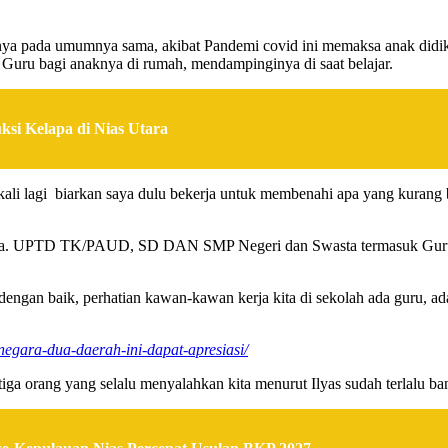
nnya pada umumnya sama, akibat Pandemi covid ini memaksa anak didi
 Guru bagi anaknya di rumah, mendampinginya di saat belajar.
si Kelapa di Nias Utara
kali lagi biarkan saya dulu bekerja untuk membenahi apa yang kuran
.
ik, Ka. UPTD TK/PAUD, SD DAN SMP Negeri dan Swasta termasuk Guru
a dengan baik, perhatian kawan-kawan kerja kita di sekolah ada guru, 
-negara-dua-daerah-ini-dapat-apresiasi/
 tiga orang yang selalu menyalahkan kita menurut Ilyas sudah terlalu