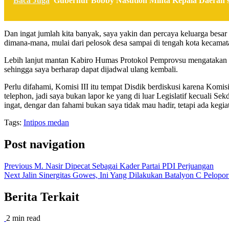
Baca Juga
Gubernur Bobby Nasution Minta Kepala Daerah s
Dan ingat jumlah kita banyak, saya yakin dan percaya keluarga bes
dimana-mana, mulai dari pelosok desa sampai di tengah kota kecama
Lebih lanjut mantan Kabiro Humas Protokol Pemprovsu mengatakan so
sehingga saya berharap dapat dijadwal ulang kembali.
Perlu difahami, Komisi III itu tempat Disdik berdiskusi karena Komis
telephon, jadi saya bukan lapor ke yang di luar Legislatif kecuali Sek
ingat, dengar dan fahami bukan saya tidak mau hadir, tetapi ada kegi
Tags:
Intipos medan
Post navigation
Previous
M. Nasir Dipecat Sebagai Kader Partai PDI Perjuangan
Next
Jalin Sinergitas Gowes, Ini Yang Dilakukan Batalyon C Pelo
Berita Terkait
2 min read