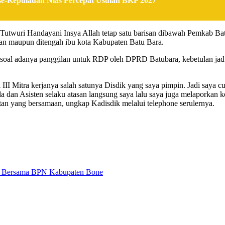
e-Kepulauan Nias Percepat Usulan BKP 2027
ar Tutwuri Handayani Insya Allah tetap satu barisan dibawah Pemkab 
tan maupun ditengah ibu kota Kabupaten Batu Bara.
al adanya panggilan untuk RDP oleh DPRD Batubara, kebetulan jadwal
i III Mitra kerjanya salah satunya Disdik yang saya pimpin. Jadi saya
da dan Asisten selaku atasan langsung saya lalu saya juga melaporkan ke
atan yang bersamaan, ungkap Kadisdik melalui telephone serulernya.
por Bersama BPN Kabupaten Bone