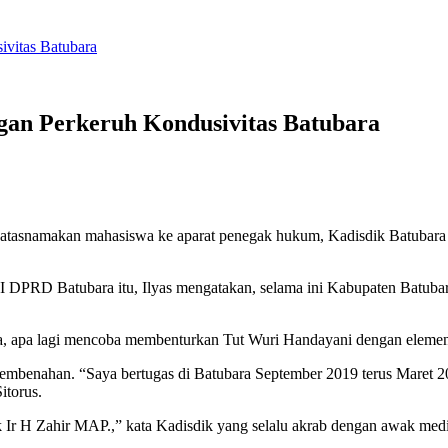
ivitas Batubara
ngan Perkeruh Kondusivitas Batubara
snamakan mahasiswa ke aparat penegak hukum, Kadisdik Batubara Ilya
RD Batubara itu, Ilyas mengatakan, selama ini Kabupaten Batubara 
, apa lagi mencoba membenturkan Tut Wuri Handayani dengan elemen 
embenahan. “Saya bertugas di Batubara September 2019 terus Maret 2
itorus.
 H Zahir MAP.,” kata Kadisdik yang selalu akrab dengan awak media