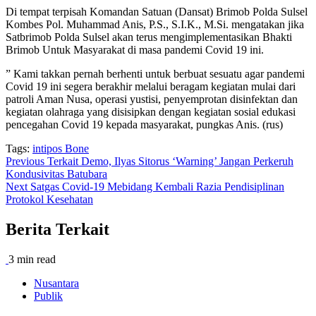
Di tempat terpisah Komandan Satuan (Dansat) Brimob Polda Sulsel
Kombes Pol. Muhammad Anis, P.S., S.I.K., M.Si. mengatakan jika
Satbrimob Polda Sulsel akan terus mengimplementasikan Bhakti
Brimob Untuk Masyarakat di masa pandemi Covid 19 ini.
” Kami takkan pernah berhenti untuk berbuat sesuatu agar pandemi
Covid 19 ini segera berakhir melalui beragam kegiatan mulai dari
patroli Aman Nusa, operasi yustisi, penyemprotan disinfektan dan
kegiatan olahraga yang disisipkan dengan kegiatan sosial edukasi
pencegahan Covid 19 kepada masyarakat, pungkas Anis. (rus)
Tags:
intipos Bone
Post
Previous
Terkait Demo, Ilyas Sitorus ‘Warning’ Jangan Perkeruh
Kondusivitas Batubara
navigation
Next
Satgas Covid-19 Mebidang Kembali Razia Pendisiplinan
Protokol Kesehatan
Berita Terkait
3 min read
Nusantara
Publik