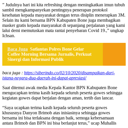
” Judulnya hari ini kita refreshing dengan meningkatkan imun tubuh
sambil mengkampanyekan pentingnya penerapan protokol
kesehatan kepada masyarakat dengan terus disiplin menerapkan 3M.
Selain itu kami bersama BPN Kabupaten Bone juga membagikan
masker gratis kepada masyarakat di sepanjang perjalanan yang kami
lalui demi memutuskan mata rantai penyebaran Covid 19.,” ungkap
Ichsan.
Baca Juga
Satlantas Polres Bone Gelar
Coffee Morning Bersama Jurnalis, Perkuat
Sinergi dan Informasi Publik
baca juga :
https://siberindo.co/02/10/2020/disampaikan-dari-
istana-negara-dua-daerah-ini-dapat-apresiasi/
Saat ditemui awak media Kepala Kantor BPN Kabupaten Bone
mengucapkan terima kasih kepada seluruh peserta gowes sehingga
kegiatan gowes dapat berjalan dengan aman, tertib dan lancar.
“Saya ucapkan terima kasih kepada seluruh peserta gowes
khususnya Danyon Brimob atas inisiasinya sehingga gowes
bersama ini bisa terlaksana dengan baik, semoga kebersamaan
antara Brimob dan BPN ini bisa berlanjut terus,” ucap Muhallis