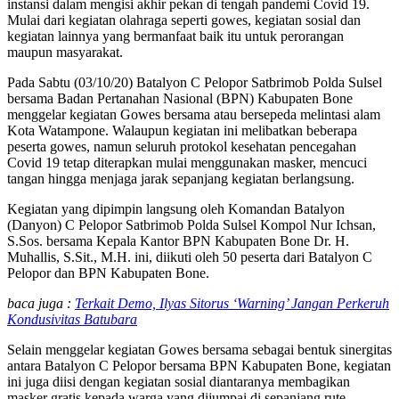
instansi dalam mengisi akhir pekan di tengah pandemi Covid 19.
Mulai dari kegiatan olahraga seperti gowes, kegiatan sosial dan
kegiatan lainnya yang bermanfaat baik itu untuk perorangan
maupun masyarakat.
Pada Sabtu (03/10/20) Batalyon C Pelopor Satbrimob Polda Sulsel
bersama Badan Pertanahan Nasional (BPN) Kabupaten Bone
menggelar kegiatan Gowes bersama atau bersepeda melintasi alam
Kota Watampone. Walaupun kegiatan ini melibatkan beberapa
peserta gowes, namun seluruh protokol kesehatan pencegahan
Covid 19 tetap diterapkan mulai menggunakan masker, mencuci
tangan hingga menjaga jarak sepanjang kegiatan berlangsung.
Kegiatan yang dipimpin langsung oleh Komandan Batalyon
(Danyon) C Pelopor Satbrimob Polda Sulsel Kompol Nur Ichsan,
S.Sos. bersama Kepala Kantor BPN Kabupaten Bone Dr. H.
Muhallis, S.Sit., M.H. ini, diikuti oleh 50 peserta dari Batalyon C
Pelopor dan BPN Kabupaten Bone.
baca juga :
Terkait Demo, Ilyas Sitorus ‘Warning’ Jangan Perkeruh
Kondusivitas Batubara
Selain menggelar kegiatan Gowes bersama sebagai bentuk sinergitas
antara Batalyon C Pelopor bersama BPN Kabupaten Bone, kegiatan
ini juga diisi dengan kegiatan sosial diantaranya membagikan
masker gratis kepada warga yang dijumpai di sepanjang rute