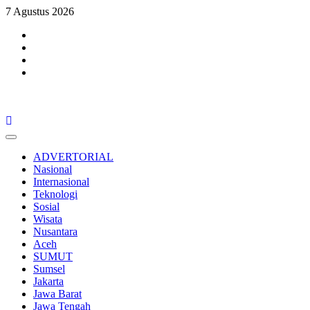
Skip
7 Agustus 2026
to
Facebook
content
Twitter
Youtube
Instagram
Primary
Menu
ADVERTORIAL
Nasional
Internasional
Teknologi
Sosial
Wisata
Nusantara
Aceh
SUMUT
Sumsel
Jakarta
Jawa Barat
Jawa Tengah