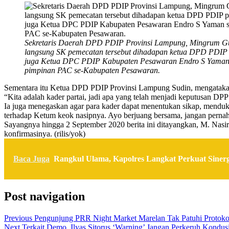
Sekretaris Daerah DPD PDIP Provinsi Lampung, Mingrum
langsung SK pemecatan tersebut dihadapan ketua DPD PDIP p
juga Ketua DPC PDIP Kabupaten Pesawaran Endro S Yaman s
pimpinan PAC se-Kabupaten Pesawaran.
Sementara itu Ketua DPD PDIP Provinsi Lampung Sudin, mengatakan k
“Kita adalah kader partai, jadi apa yang telah menjadi keputusan DP
Ia juga menegaskan agar para kader dapat menentukan sikap, menduku
terhadap Ketum keok nasipnya. Ayo berjuang bersama, jangan pernah 
Sayangnya hingga 2 September 2020 berita ini ditayangkan, M. Nasi
konfirmasinya. (rilis/yok)
Baca Juga
Rangkul Ulama, Kapolres Langkat Perkuat Sine
Post navigation
Previous
Pengunjung PRR Night Market Marelan Tak Patuhi Protokol
Next
Terkait Demo, Ilyas Sitorus ‘Warning’ Jangan Perkeruh Kondusi