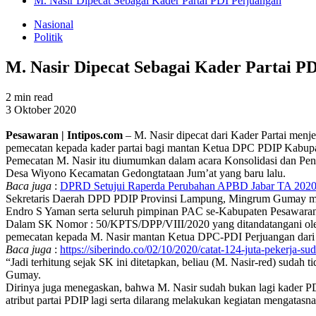
M. Nasir Dipecat Sebagai Kader Partai PDI Perjuangan
Nasional
Politik
M. Nasir Dipecat Sebagai Kader Partai P
2 min read
3 Oktober 2020
Pesawaran | Intipos.com
– M. Nasir dipecat dari Kader Partai me
pemecatan kepada kader partai bagi mantan Ketua DPC PDIP Kabupaten 
Pemecatan M. Nasir itu diumumkan dalam acara Konsolidasi dan Pe
Desa Wiyono Kecamatan Gedongtataan Jum’at yang baru lalu.
Baca juga
:
DPRD Setujui Raperda Perubahan APBD Jabar TA 2020
Sekretaris Daerah DPD PDIP Provinsi Lampung, Mingrum Gumay me
Endro S Yaman serta seluruh pimpinan PAC se-Kabupaten Pesawara
Dalam SK Nomor : 50/KPTS/DPP/VIII/2020 yang ditandatangani oleh 
pemecatan kepada M. Nasir mantan Ketua DPC-PDI Perjuangan dari k
Baca juga
:
https://siberindo.co/02/10/2020/catat-124-juta-pekerja-su
“Jadi terhitung sejak SK ini ditetapkan, beliau (M. Nasir-red) sud
Gumay.
Dirinya juga menegaskan, bahwa M. Nasir sudah bukan lagi kader PD
atribut partai PDIP lagi serta dilarang melakukan kegiatan mengatas