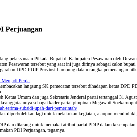
DI Perjuangan
njelang pelaksanaan Pilkada Bupati di Kabupaten Pesawaran oleh D
Pesawaran tersebut yang saat ini juga dirinya sebagai calon bupati d
ngarahan DPD PDIP Provinsi Lampung dalam rangka pemenangan pilka
 Menjadi Perda
mbacakan langsung SK pemecatan tersebut dihadapan ketua DPD PD
n.
Ketua Umum dan juga Sekretaris Jenderal partai tertanggal 31 Agust
eanggotaannya sebagai kader partai pimpinan Megawati Soekarnoputri
dah-terima-subsidi-upah-dari-pemerintah/
ah tidak diperbolehkan lagi untuk melakukan kegiatan, ataupun mendud
IP dan dilarang untuk memakai atribut partai PDIP dalam kesempatan 
namakan PDI Perjuangan, tegasnya.