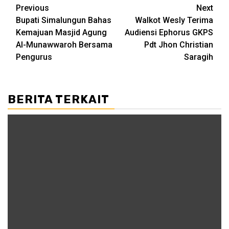
Post
Previous
Next
Bupati Simalungun Bahas
Walkot Wesly Terima
navigation
Kemajuan Masjid Agung
Audiensi Ephorus GKPS
Al-Munawwaroh Bersama
Pdt Jhon Christian
Pengurus
Saragih
BERITA TERKAIT