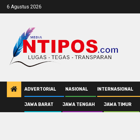
Skip
6 Agustus 2026
to
content
ADVERTORIAL
NASIONAL
INTERNASIONAL
JAWA BARAT
JAWA TENGAH
JAWA TIMUR