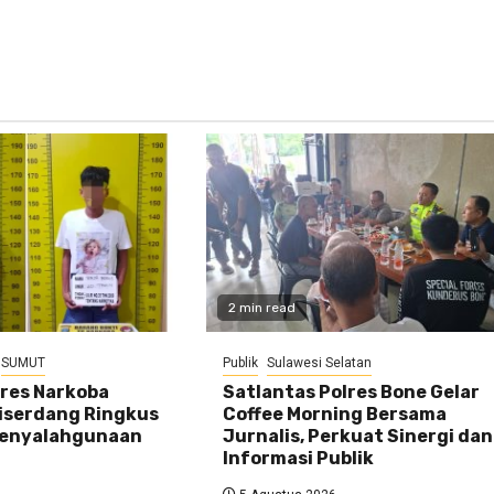
2 min read
SUMUT
Publik
Sulawesi Selatan
tres Narkoba
Satlantas Polres Bone Gelar
liserdang Ringkus
Coffee Morning Bersama
Penyalahgunaan
Jurnalis, Perkuat Sinergi dan
Informasi Publik