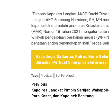
“Tambah Kapolres Langkat AKBP David Triyo Pr
Langkat AKP Bambang Nurmiono, SH, MH men
kapal untuk mematuhi peraturan Kelautan ses
(PMK) Nomor 18 Tahun 2021 mengatur tentang
wilayah pengelolaan perikanan negara (WPPNRI
penataan andon penangkapan ikan “Tegas Ba
Baca Juga
Satlantas Polres Bone Gela
Jurnalis, Perkuat Sinergi dan Informasi 
Mediasi
Sat Pol Airud
Tags:
Post
Previous
Kapolres Langkat Pimpin Sertijab Wakapolr
navigation
Para Kasat, dan Kapolsek Besitang