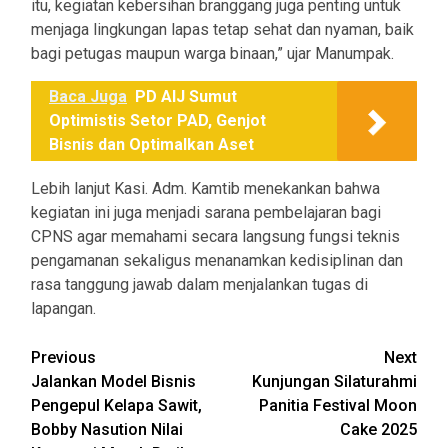
itu, kegiatan kebersihan branggang juga penting untuk
menjaga lingkungan lapas tetap sehat dan nyaman, baik
bagi petugas maupun warga binaan,” ujar Manumpak.
Baca Juga
PD AIJ Sumut
Optimistis Setor PAD, Genjot
Bisnis dan Optimalkan Aset
Lebih lanjut Kasi. Adm. Kamtib menekankan bahwa
kegiatan ini juga menjadi sarana pembelajaran bagi
CPNS agar memahami secara langsung fungsi teknis
pengamanan sekaligus menanamkan kedisiplinan dan
rasa tanggung jawab dalam menjalankan tugas di
lapangan.
Post
Previous
Next
Jalankan Model Bisnis
Kunjungan Silaturahmi
navigation
Pengepul Kelapa Sawit,
Panitia Festival Moon
Bobby Nasution Nilai
Cake 2025