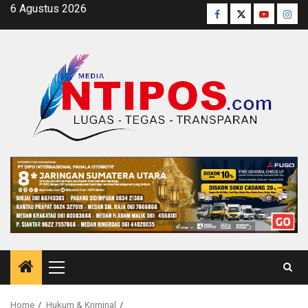
Skip
6 Agustus 2026
Facebook
Twitter
Youtube
Inst
to
content
Primary
Menu
Home
Hukum & Kriminal