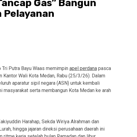
“Tancap Gas” Bangun
n Pelayanan
o Tri Putra Bayu Waas memimpin
apel perdana
pasca
aman Kantor Wali Kota Medan, Rabu (25/3/26). Dalam
uruh aparatur sipil negara (ASN) untuk kembali
ani masyarakat serta membangun Kota Medan ke arah
Zakiyuddin Harahap, Sekda Wiriya Alrahman dan
rah, hingga jajaran direksi perusahaan daerah ini
ritme kerja setelah bulan Ramadan dan libur