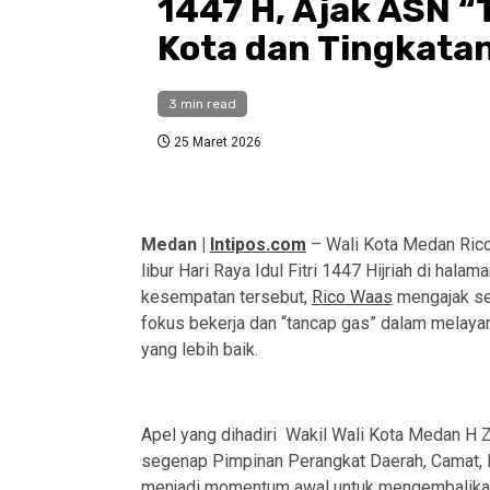
1447 H, Ajak ASN 
Kota dan Tingkata
3 min read
25 Maret 2026
Medan |
Intipos.com
– Wali Kota Medan Ric
libur Hari Raya Idul Fitri 1447 Hijriah di hal
kesempatan tersebut,
Rico Waas
mengajak sel
fokus bekerja dan “tancap gas” dalam melay
yang lebih baik.
Apel yang dihadiri Wakil Wali Kota Medan H 
segenap Pimpinan Perangkat Daerah, Camat, Lu
menjadi momentum awal untuk mengembalikan 