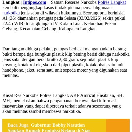
Langkat |
Intipos.com
– Satuan Reserse Narkoba
Polres Langkat
kembali mengungkap kasus tindak pidana penyalahgunaan
narkotika
jenis sabu di wilayah hukumnya. Seorang pria berinisial
AI (36) diamankan petugas pada Selasa (03/02/2026) sekira pukul
22.45 WIB di Lingkungan IV Kolam Luar, Kelurahan Pekan
Gebang, Kecamatan Gebang, Kabupaten Langkat.
Dari tangan diduga pelaku, petugas berhasil mengamankan barang
bukti berupa tiga bungkus plastik klip bening berisi diduga narkotika
jenis sabu dengan berat brutto 2,30 gram, sejumlah plastik klip
kosong, kotak rokok, skop dari pipet plastik, kotak obat, satu unit
handphone, jaket, serta satu unit sepeda motor yang digunakan saat
melintas.
Kasat Res Narkoba Polres Langkat, AKP Amrizal Hasibuan, SH,
MH, menjelaskan bahwa pengamanan berawal dari informasi
masyarakat yang dapat dipercaya terkait adanya seseorang yang
akan melintas sambil membawa narkotika.
Baca Juga
Gubernur Bobby Nasution
Siapkan Rumah Produksi Kelapa di Nias