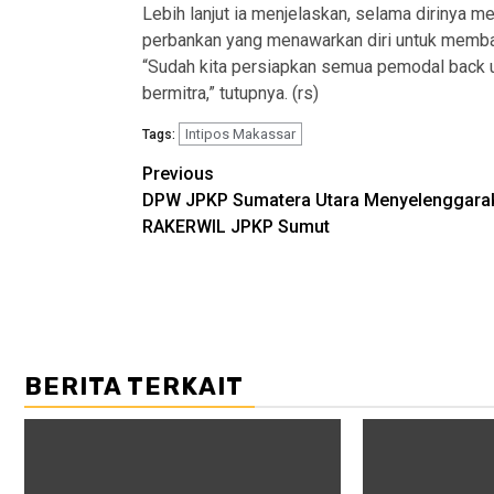
Lebih lanjut ia menjelaskan, selama dirinya m
perbankan yang menawarkan diri untuk membac
“Sudah kita persiapkan semua pemodal back u
bermitra,” tutupnya. (rs)
Intipos Makassar
Tags:
Post
Previous
DPW JPKP Sumatera Utara Menyelenggara
navigation
RAKERWIL JPKP Sumut
BERITA TERKAIT