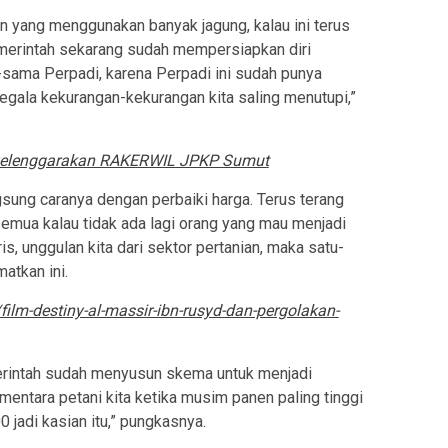
n yang menggunakan banyak jagung, kalau ini terus
pemerintah sekarang sudah mempersiapkan diri
sama Perpadi, karena Perpadi ini sudah punya
segala kekurangan-kekurangan kita saling menutupi,”
elenggarakan RAKERWIL JPKP Sumut
gsung caranya dengan perbaiki harga. Terus terang
semua kalau tidak ada lagi orang yang mau menjadi
ris, unggulan kita dari sektor pertanian, maka satu-
atkan ini.
film-destiny-al-massir-ibn-rusyd-dan-pergolakan-
erintah sudah menyusun skema untuk menjadi
entara petani kita ketika musim panen paling tinggi
 jadi kasian itu,” pungkasnya.