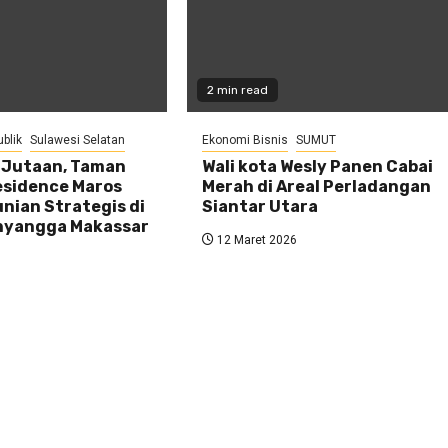
2 min read
ublik
Sulawesi Selatan
Ekonomi Bisnis
SUMUT
1 Jutaan, Taman
Wali kota Wesly Panen Cabai
sidence Maros
Merah di Areal Perladangan
nian Strategis di
Siantar Utara
nyangga Makassar
12 Maret 2026