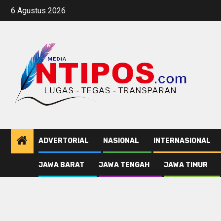
Skip
6 Agustus 2026
to
content
ADVERTORIAL
NASIONAL
INTERNASIONAL
JAWA BARAT
JAWA TENGAH
JAWA TIMUR