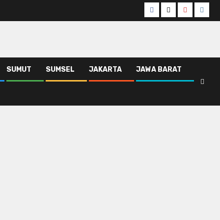
Facebook
Twitter
Youtube
Insta
SUMUT
SUMSEL
JAKARTA
JAWA BARAT