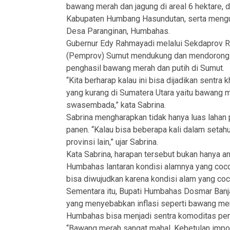
bawang merah dan jagung di areal 6 hektare, 
Kabupaten Humbang Hasundutan, serta mengun
Desa Paranginan, Humbahas.
Gubernur Edy Rahmayadi melalui Sekdaprov R.
(Pemprov) Sumut mendukung dan mendorong 
penghasil bawang merah dan putih di Sumut.
“Kita berharap kalau ini bisa dijadikan sentr
yang kurang di Sumatera Utara yaitu bawang m
swasembada,” kata Sabrina.
Sabrina mengharapkan tidak hanya luas lahan 
panen. “Kalau bisa beberapa kali dalam setahu
provinsi lain,” ujar Sabrina.
Kata Sabrina, harapan tersebut bukan hanya a
Humbahas lantaran kondisi alamnya yang cocok
bisa diwujudkan karena kondisi alam yang coco
Sementara itu, Bupati Humbahas Dosmar Banj
yang menyebabkan inflasi seperti bawang mer
Humbahas bisa menjadi sentra komoditas pert
“Bawang merah sangat mahal. Kebetulan impor 