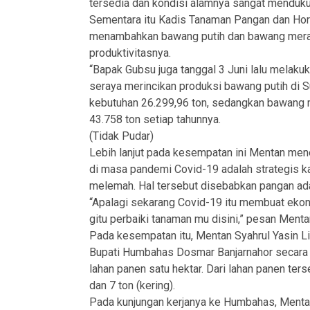
tersedia dan kondisi alamnya sangat menduku
Sementara itu Kadis Tanaman Pangan dan Hort
menambahkan bawang putih dan bawang merah
produktivitasnya.
“Bapak Gubsu juga tanggal 3 Juni lalu melakuk
seraya merincikan produksi bawang putih di 
kebutuhan 26.299,96 ton, sedangkan bawang 
43.758 ton setiap tahunnya.
(Tidak Pudar)
Lebih lanjut pada kesempatan ini Mentan m
di masa pandemi Covid-19 adalah strategis ka
melemah. Hal tersebut disebabkan pangan adal
“Apalagi sekarang Covid-19 itu membuat ekono
gitu perbaiki tanaman mu disini,” pesan Ment
Pada kesempatan itu, Mentan Syahrul Yasin 
Bupati Humbahas Dosmar Banjarnahor secara 
lahan panen satu hektar. Dari lahan panen ters
dan 7 ton (kering).
Pada kunjungan kerjanya ke Humbahas, Menta