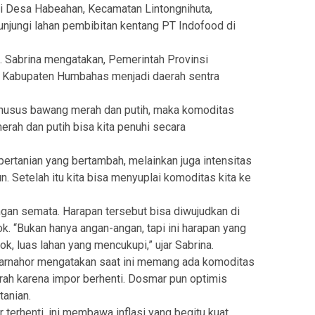
di Desa Habeahan, Kecamatan Lintongnihuta,
jungi lahan pembibitan kentang PT Indofood di
 Sabrina mengatakan, Pemerintah Provinsi
Kabupaten Humbahas menjadi daerah sentra
a khusus bawang merah dan putih, maka komoditas
erah dan putih bisa kita penuhi secara
pertanian yang bertambah, melainkan juga intensitas
n. Setelah itu kita bisa menyuplai komoditas kita ke
ngan semata. Harapan tersebut bisa diwujudkan di
. “Bukan hanya angan-angan, tapi ini harapan yang
k, luas lahan yang mencukupi,” ujar Sabrina.
arnahor mengatakan saat ini memang ada komoditas
ah karena impor berhenti. Dosmar pun optimis
anian.
terhenti, ini membawa inflasi yang begitu kuat,