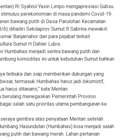
Mentan) RI Syahrul Yasin Limpo mengapresiasi Gubsu
s stimulus perekonomian di masa pandemi Covid-19.
 panen bawang putih di Desa Parulohan Kecamatan
/6) dihadiri Sekdaprov Sumut R Sabrina mewakili
ar Banjarnahor dan para pejabat terkait
ltura Sumut H Dahler Lubis.
n Humbahas menjadi sentra bawang putih dan
lumbung komoditas ini untuk kebutuhan Sumut bahkan
ya terbuka dan siap memberikan dukungan yang
i besar, termasuk Humbahas harus jadi lokomotif,
mua harus ditanami,” kata Mentan.
 berulang menegaskan Pemerintah Provinsi
bagai salah satu prioritas utama pembangunan ke
ya seraya gembira atas penyataan Mentan setelah
 Humbang Hasundutan (Humbahas) bisa menjadi salah
wang putih dan bawang merah. Lahan pertanian