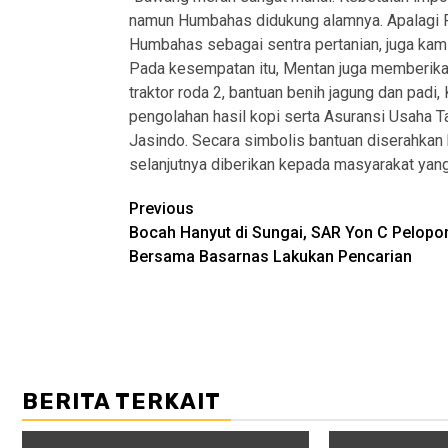
namun Humbahas didukung alamnya. Apalagi 
Humbahas sebagai sentra pertanian, juga kami
Pada kesempatan itu, Mentan juga memberikan b
traktor roda 2, bantuan benih jagung dan padi,
pengolahan hasil kopi serta Asuransi Usaha T
Jasindo. Secara simbolis bantuan diserahka
selanjutnya diberikan kepada masyarakat yan
Post
Previous
Bocah Hanyut di Sungai, SAR Yon C Pelopo
navigation
Bersama Basarnas Lakukan Pencarian
BERITA TERKAIT