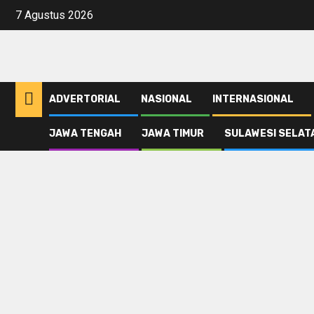
Skip
7 Agustus 2026
to
content
ADVERTORIAL
NASIONAL
INTERNASIONAL
JAWA TENGAH
JAWA TIMUR
SULAWESI SELAT