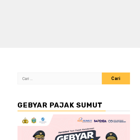
Cari
untuk:
GEBYAR PAJAK SUMUT