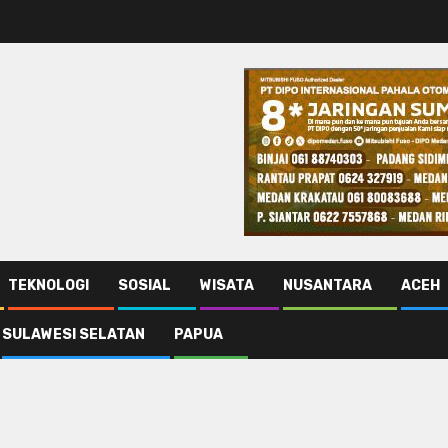
TEKNOLOGI
SOSIAL
WISATA
NUSANTARA
ACEH
SULAWESI SELATAN
PAPUA