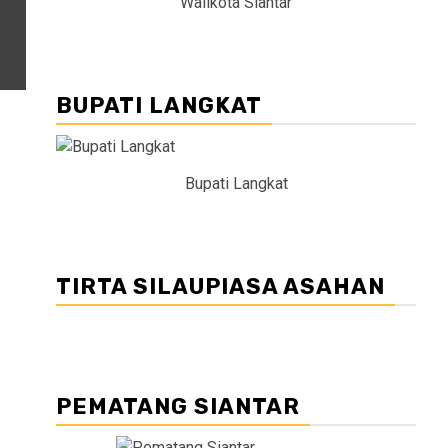
Walikota Siantar
BUPATI LANGKAT
Bupati Langkat
TIRTA SILAUPIASA ASAHAN
PEMATANG SIANTAR