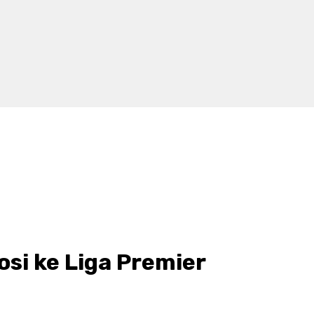
si ke Liga Premier