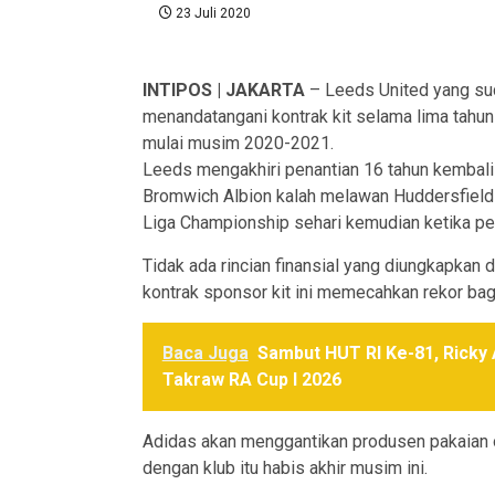
23 Juli 2020
INTIPOS | JAKARTA
– Leeds United yang su
menandatangani kontrak kit selama lima tahun
mulai musim 2020-2021.
Leeds mengakhiri penantian 16 tahun kembali
Bromwich Albion kalah melawan Huddersfield 
Liga Championship sehari kemudian ketika per
Tidak ada rincian finansial yang diungkapkan 
kontrak sponsor kit ini memecahkan rekor bagi 
Baca Juga
Sambut HUT RI Ke-81, Ricky
Takraw RA Cup I 2026
Adidas akan menggantikan produsen pakaian ol
dengan klub itu habis akhir musim ini.