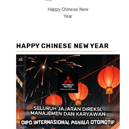
Happy Chinese New
Year
HAPPY CHINESE NEW YEAR