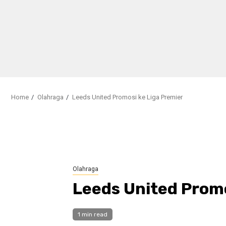
Home
Olahraga
Leeds United Promosi ke Liga Premier
Olahraga
Leeds United Promo
1 min read