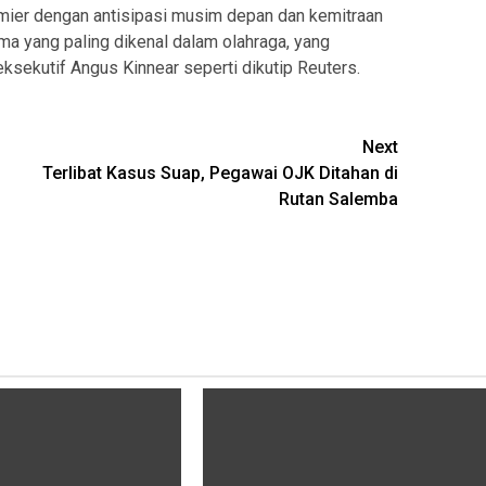
emier dengan antisipasi musim depan dan kemitraan
a yang paling dikenal dalam olahraga, yang
 eksekutif Angus Kinnear seperti dikutip Reuters.
Next
Terlibat Kasus Suap, Pegawai OJK Ditahan di
Rutan Salemba