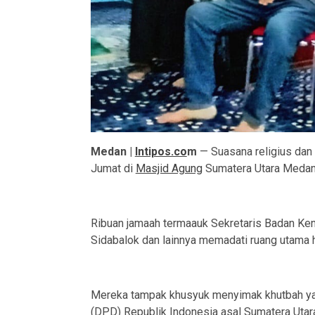
Medan |
Intipos.co
m
— Suasana religius dan
Jumat di
Masjid Agung
Sumatera Utara Medan,
Ribuan jamaah termaauk Sekretaris Badan Ke
Sidabalok dan lainnya memadati ruang utama h
Mereka tampak khusyuk menyimak khutbah ya
(DPD) Republik Indonesia asal Sumatera Utara,