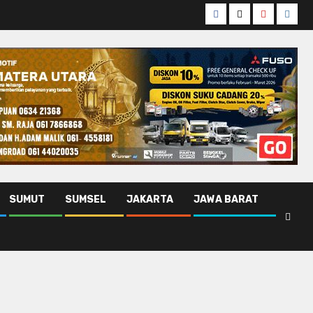
Facebook
Twitter
Youtube
Insta
SUMUT
SUMSEL
JAKARTA
JAWA BARAT