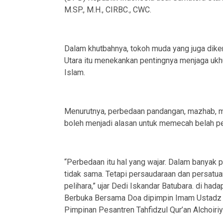
M.SP., M.H., CIRBC., CWC.
Dalam khutbahnya, tokoh muda yang juga diken
Utara itu menekankan pentingnya menjaga uk
Islam.
Menurutnya, perbedaan pandangan, mazhab, m
boleh menjadi alasan untuk memecah belah pe
“Perbedaan itu hal yang wajar. Dalam banyak 
tidak sama. Tetapi persaudaraan dan persatua
pelihara,” ujar Dedi Iskandar Batubara. di ha
Berbuka Bersama Doa dipimpin Imam Ustadz H. 
Pimpinan Pesantren Tahfidzul Qur’an Alchoiriy