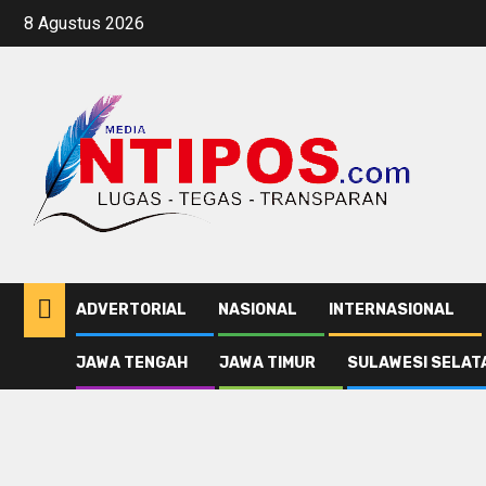
Skip
8 Agustus 2026
to
content
ADVERTORIAL
NASIONAL
INTERNASIONAL
JAWA TENGAH
JAWA TIMUR
SULAWESI SELAT