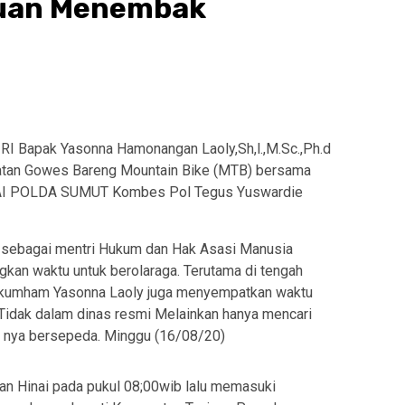
uan Menembak
 Bapak Yasonna Hamonangan Laoly,Sh,l.,M.Sc.,Ph.d
iatan Gowes Bareng Mountain Bike (MTB) bersama
NAI POLDA SUMUT Kombes Pol Tegus Yuswardie
s sebagai mentri Hukum dan Hak Asasi Manusia
an waktu untuk berolaraga. Terutama di tengah
enkumham Yasonna Laoly juga menyempatkan waktu
 Tidak dalam dinas resmi Melainkan hanya mencari
y nya bersepeda. Minggu (16/08/20)
n Hinai pada pukul 08;00wib lalu memasuki