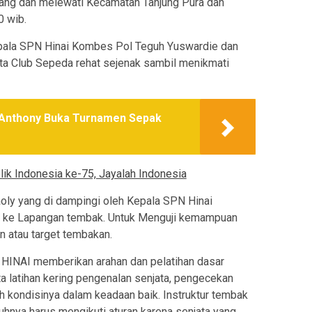
ang dan melewati Kecamatan Tanjung Pura dan
0 wib.
Kepala SPN Hinai Kombes Pol Teguh Yuswardie dan
a Club Sepeda rehat sejenak sambil menikmati
 Anthony Buka Turnamen Sepak
lik Indonesia ke-75, Jayalah Indonesia
oly yang di dampingi oleh Kepala SPN Hinai
n ke Lapangan tembak. Untuk Menguji kemampuan
 atau target tembakan.
INAI memberikan arahan dan pelatihan dasar
latihan kering pengenalan senjata, pengecekan
h kondisinya dalam keadaan baik. Instruktur tembak
hnya harus mengikuti aturan karena senjata yang