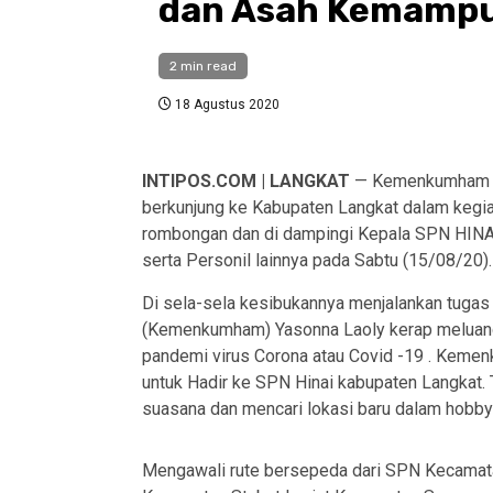
dan Asah Kemamp
2 min read
18 Agustus 2020
INTIPOS.COM | LANGKAT
— Kemenkumham RI
berkunjung ke Kabupaten Langkat dalam keg
rombongan dan di dampingi Kepala SPN HI
serta Personil lainnya pada Sabtu (15/08/20).
Di sela-sela kesibukannya menjalankan tuga
(Kemenkumham) Yasonna Laoly kerap meluangk
pandemi virus Corona atau Covid -19 . Kem
untuk Hadir ke SPN Hinai kabupaten Langkat.
suasana dan mencari lokasi baru dalam hobb
Mengawali rute bersepeda dari SPN Kecamata