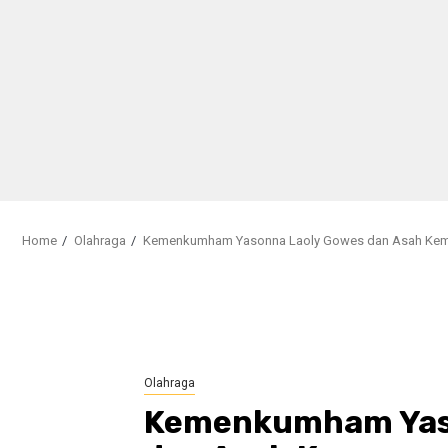
Home
Olahraga
Kemenkumham Yasonna Laoly Gowes dan Asah K
Olahraga
Kemenkumham Yas