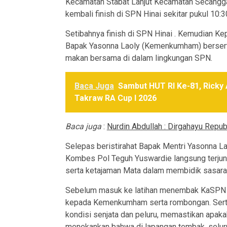
Kecamatan Stabat Lanjut Kecamatan Secangg
kembali finish di SPN Hinai sekitar pukul 10:3
Setibahnya finish di SPN Hinai . Kemudian 
Bapak Yasonna Laoly (Kemenkumham) bersert
makan bersama di dalam lingkungan SPN.
Baca Juga
Sambut HUT RI Ke-81, Ricky
Takraw RA Cup I 2026
Baca juga
:
Nurdin Abdullah : Dirgahayu Repub
Selepas beristirahat Bapak Mentri Yasonna La
Kombes Pol Teguh Yuswardie langsung terju
serta ketajaman Mata dalam membidik sasaran
Sebelum masuk ke latihan menembak KaSPN H
kepada Kemenkumham serta rombongan. Serta 
kondisi senjata dan peluru, memastikan apaka
menekankan bahwa di lapangan tembak, seluru