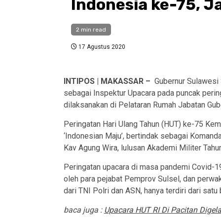
Indonesia ke-75, J
2 min read
17 Agustus 2020
INTIPOS | MAKASSAR –
Gubernur Sulawesi S
sebagai Inspektur Upacara pada puncak perin
dilaksanakan di Pelataran Rumah Jabatan Gube
Peringatan Hari Ulang Tahun (HUT) ke-75 Kem
‘Indonesian Maju’, bertindak sebagai Komand
Kav Agung Wira, lulusan Akademi Militer Tahu
Peringatan upacara di masa pandemi Covid-19 
oleh para pejabat Pemprov Sulsel, dan perwak
dari TNI Polri dan ASN, hanya terdiri dari satu 
baca juga :
Upacara HUT RI Di Pacitan Digel