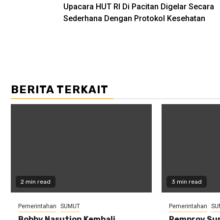
Upacara HUT RI Di Pacitan Digelar Secara
navigation
Sederhana Dengan Protokol Kesehatan
BERITA TERKAIT
2 min read
3 min read
Pemerintahan
SUMUT
Pemerintahan
SU
Bobby Nasution Kembali
Pemprov Sum