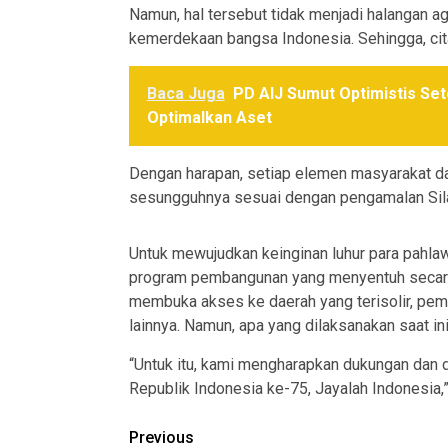
Namun, hal tersebut tidak menjadi halangan a
kemerdekaan bangsa Indonesia. Sehingga, cita-
Baca Juga
PD AIJ Sumut Optimistis Set
Optimalkan Aset
Dengan harapan, setiap elemen masyarakat d
sesungguhnya sesuai dengan pengamalan Sila 
Untuk mewujudkan keinginan luhur para pahla
program pembangunan yang menyentuh secara l
membuka akses ke daerah yang terisolir, pem
lainnya. Namun, apa yang dilaksanakan saat 
“Untuk itu, kami mengharapkan dukungan dan 
Republik Indonesia ke-75, Jayalah Indonesia,”
Post
Previous