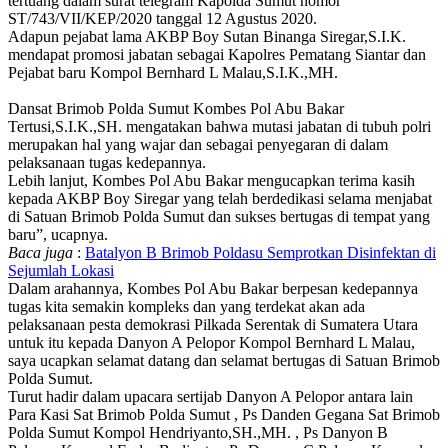
tertuang dalam surat telegram Kapolda Sumut nomor
ST/743/VII/KEP/2020 tanggal 12 Agustus 2020.
Adapun pejabat lama AKBP Boy Sutan Binanga Siregar,S.I.K.
mendapat promosi jabatan sebagai Kapolres Pematang Siantar dan
Pejabat baru Kompol Bernhard L Malau,S.I.K.,MH.
Dansat Brimob Polda Sumut Kombes Pol Abu Bakar
Tertusi,S.I.K.,SH. mengatakan bahwa mutasi jabatan di tubuh polri
merupakan hal yang wajar dan sebagai penyegaran di dalam
pelaksanaan tugas kedepannya.
Lebih lanjut, Kombes Pol Abu Bakar mengucapkan terima kasih
kepada AKBP Boy Siregar yang telah berdedikasi selama menjabat
di Satuan Brimob Polda Sumut dan sukses bertugas di tempat yang
baru”, ucapnya.
Baca juga
:
Batalyon B Brimob Poldasu Semprotkan Disinfektan di
Sejumlah Lokasi
Dalam arahannya, Kombes Pol Abu Bakar berpesan kedepannya
tugas kita semakin kompleks dan yang terdekat akan ada
pelaksanaan pesta demokrasi Pilkada Serentak di Sumatera Utara
untuk itu kepada Danyon A Pelopor Kompol Bernhard L Malau,
saya ucapkan selamat datang dan selamat bertugas di Satuan Brimob
Polda Sumut.
Turut hadir dalam upacara sertijab Danyon A Pelopor antara lain
Para Kasi Sat Brimob Polda Sumut , Ps Danden Gegana Sat Brimob
Polda Sumut Kompol Hendriyanto,SH.,MH. , Ps Danyon B