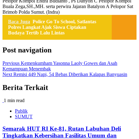
Pelopor Kompol Endra Budianto , Ps Danyon C Pelopor Kompol
Buala Zega,SH.,MH. serta perwira Jajaran Batalyon A Pelopor Sat
Brimob Polda Sumut. (Indra)
Baca Juga
Police Go To School, Satlantas
Polres Langkat Ajak Siswa Ciptakan
Budaya Tertib Lalu Lintas
Post navigation
Previous
Kemenkumham Yasonna Laoly Gowes dan Asah
Kemampuan Menembak
Next
Remisi 449 Napi, 54 Bebas Diberikan Kalapas Banyuasin
Berita Terkait
1 min read
Publik
SUMUT
Semarak HUT RI Ke-81, Rutan Labuhan Deli
Tingkatkan Kebersihan Fasilitas Umum dan