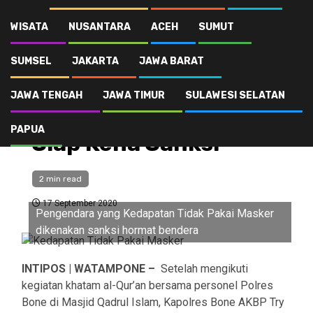
Kedapatan Tidak Pakai Masker, Siap Siap Kena Sanksi
WISATA
NUSANTARA
ACEH
SUMUT
SUMSEL
JAKARTA
JAWA BARAT
Publik
Kedapatan Tidak
JAWA TENGAH
JAWA TIMUR
SULAWESI SELATAN
Pakai Masker, Siap
PAPUA
Siap Kena Sanksi
2 min read
17 September 2020
Pengendara yang Kedapatan Tidak Pakai Masker
dikenakan sanksi hormat bendera
INTIPOS | WATAMPONE –
Setelah mengikuti
kegiatan khatam al-Qur’an bersama personel Polres
Bone di Masjid Qadrul Islam, Kapolres Bone AKBP Try