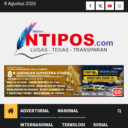
Skip
8 Agustus 2026
Facebook
Twitter
Youtube
Inst
to
content
ADVERTORIAL
NASIONAL
INTERNASIONAL
TEKNOLOGI
SOSIAL
Home
Publik