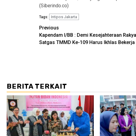
(Siberindo.co)
Intipos Jakarta
Tags:
Post
Previous
Kapendam I/BB : Demi Kesejahteraan Rakya
navigation
Satgas TMMD Ke-109 Harus Ikhlas Bekerja
BERITA TERKAIT