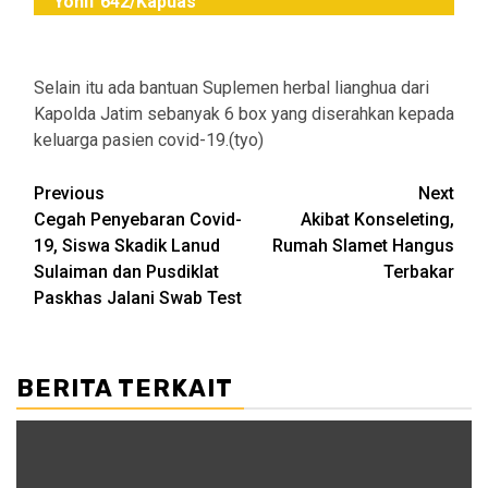
Yonif 642/Kapuas
Selain itu ada bantuan Suplemen herbal lianghua dari
Kapolda Jatim sebanyak 6 box yang diserahkan kepada
keluarga pasien covid-19.(tyo)
Post
Previous
Next
Cegah Penyebaran Covid-
Akibat Konseleting,
navigation
19, Siswa Skadik Lanud
Rumah Slamet Hangus
Sulaiman dan Pusdiklat
Terbakar
Paskhas Jalani Swab Test
BERITA TERKAIT