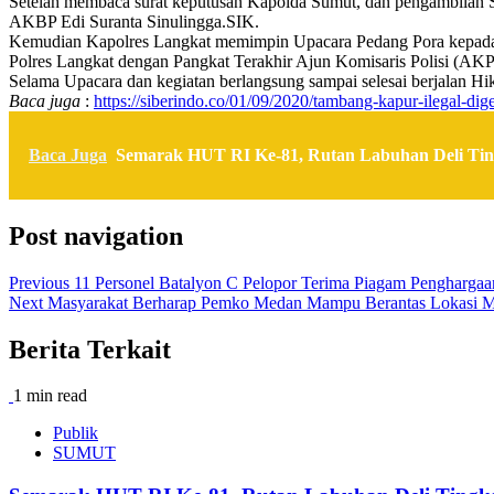
Setelah membaca surat keputusan Kapolda Sumut, dan pengambilan Su
AKBP Edi Suranta Sinulingga.SIK.
Kemudian Kapolres Langkat memimpin Upacara Pedang Pora kepada p
Polres Langkat dengan Pangkat Terakhir Ajun Komisaris Polisi (AKP
Selama Upacara dan kegiatan berlangsung sampai selesai berjalan 
Baca juga
:
https://siberindo.co/01/09/2020/tambang-kapur-ilegal-dig
Baca Juga
Semarak HUT RI Ke-81, Rutan Labuhan Deli Tin
Post navigation
Previous
11 Personel Batalyon C Pelopor Terima Piagam Penghargaa
Next
Masyarakat Berharap Pemko Medan Mampu Berantas Lokasi Ma
Berita Terkait
1 min read
Publik
SUMUT