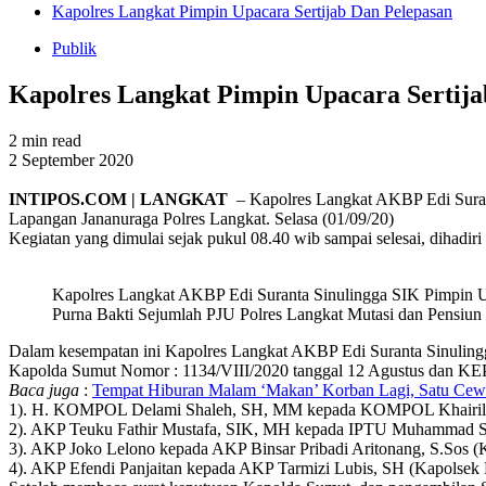
Kapolres Langkat Pimpin Upacara Sertijab Dan Pelepasan
Publik
Kapolres Langkat Pimpin Upacara Sertija
2 min read
2 September 2020
INTIPOS.COM | LANGKAT
– Kapolres Langkat AKBP Edi Surant
Lapangan Jananuraga Polres Langkat. Selasa (01/09/20)
Kegiatan yang dimulai sejak pukul 08.40 wib sampai selesai, dihadiri
Kapolres Langkat AKBP Edi Suranta Sinulingga SIK Pimpin U
Purna Bakti Sejumlah PJU Polres Langkat Mutasi dan Pensiun
Dalam kesempatan ini Kapolres Langkat AKBP Edi Suranta Sinulingga
Kapolda Sumut Nomor : 1134/VIII/2020 tanggal 12 Agustus dan KEP 1
Baca juga
:
Tempat Hiburan Malam ‘Makan’ Korban Lagi, Satu Cew
1). H. KOMPOL Delami Shaleh, SH, MM kepada KOMPOL Khairil Sa
2). AKP Teuku Fathir Mustafa, SIK, MH kepada IPTU Muhammad Sa
3). AKP Joko Lelono kepada AKP Binsar Pribadi Aritonang, S.Sos (K
4). AKP Efendi Panjaitan kepada AKP Tarmizi Lubis, SH (Kapolsek 