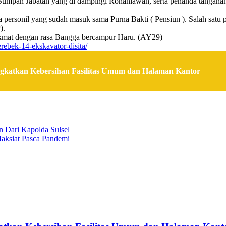
mpah Jabatan yang di dampingi Rohaniawan, serta penanda tanganan Be
ersonil yang sudah masuk sama Purna Bakti ( Pensiun ). Salah satu
).
Hikmat dengan rasa Bangga bercampur Haru. (AY29)
erebek-14-ekskavator-disita/
gkatkan Kebersihan Fasilitas Umum dan Halaman Kantor
n Dari Kapolda Sulsel
ksiat Pasca Pandemi