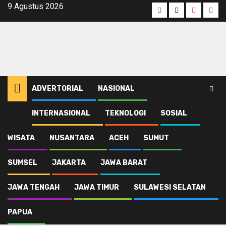
Skip
9 Agustus 2026
Facebook
Twitter
Youtube
Inst
to
content
ADVERTORIAL
NASIONAL
INTERNASIONAL
TEKNOLOGI
SOSIAL
WISATA
NUSANTARA
ACEH
SUMUT
SUMSEL
JAKARTA
JAWA BARAT
JAWA TENGAH
JAWA TIMUR
SULAWESI SELATAN
PAPUA