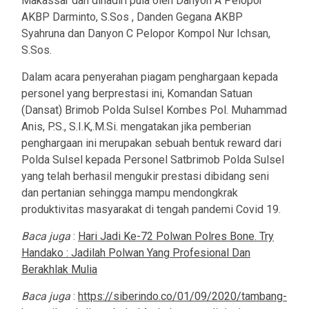
Makassar dan dihadiri pula oleh Danyon A Pelopor
AKBP Darminto, S.Sos , Danden Gegana AKBP
Syahruna dan Danyon C Pelopor Kompol Nur Ichsan,
S.Sos.
Dalam acara penyerahan piagam penghargaan kepada
personel yang berprestasi ini, Komandan Satuan
(Dansat) Brimob Polda Sulsel Kombes Pol. Muhammad
Anis, P.S., S.I.K,.M.Si. mengatakan jika pemberian
penghargaan ini merupakan sebuah bentuk reward dari
Polda Sulsel kepada Personel Satbrimob Polda Sulsel
yang telah berhasil mengukir prestasi dibidang seni
dan pertanian sehingga mampu mendongkrak
produktivitas masyarakat di tengah pandemi Covid 19.
Baca juga
:
Hari Jadi Ke-72 Polwan Polres Bone. Try
Handako : Jadilah Polwan Yang Profesional Dan
Berakhlak Mulia
Baca juga
:
https://siberindo.co/01/09/2020/tambang-