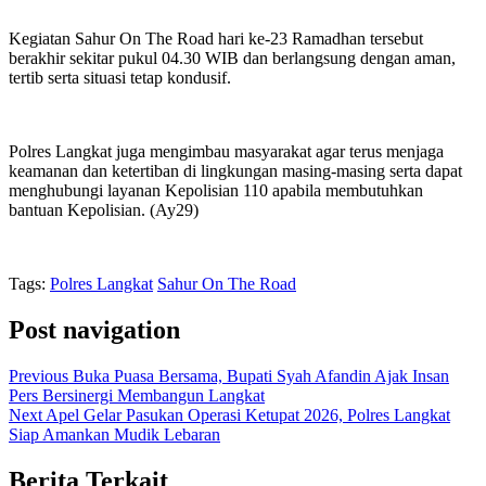
Kegiatan Sahur On The Road hari ke-23 Ramadhan tersebut
berakhir sekitar pukul 04.30 WIB dan berlangsung dengan aman,
tertib serta situasi tetap kondusif.
Polres Langkat juga mengimbau masyarakat agar terus menjaga
keamanan dan ketertiban di lingkungan masing-masing serta dapat
menghubungi layanan Kepolisian 110 apabila membutuhkan
bantuan Kepolisian. (Ay29)
Tags:
Polres Langkat
Sahur On The Road
Post navigation
Previous
Buka Puasa Bersama, Bupati Syah Afandin Ajak Insan
Pers Bersinergi Membangun Langkat
Next
Apel Gelar Pasukan Operasi Ketupat 2026, Polres Langkat
Siap Amankan Mudik Lebaran
Berita Terkait