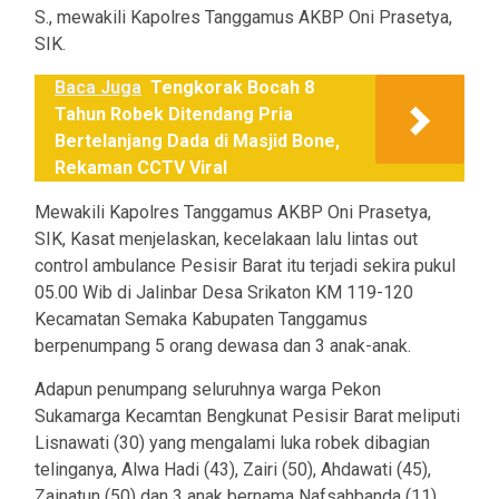
S., mewakili Kapolres Tanggamus AKBP Oni Prasetya,
SIK.
Baca Juga
Tengkorak Bocah 8
Tahun Robek Ditendang Pria
Bertelanjang Dada di Masjid Bone,
Rekaman CCTV Viral
Mewakili Kapolres Tanggamus AKBP Oni Prasetya,
SIK, Kasat menjelaskan, kecelakaan lalu lintas out
control ambulance Pesisir Barat itu terjadi sekira pukul
05.00 Wib di Jalinbar Desa Srikaton KM 119-120
Kecamatan Semaka Kabupaten Tanggamus
berpenumpang 5 orang dewasa dan 3 anak-anak.
Adapun penumpang seluruhnya warga Pekon
Sukamarga Kecamtan Bengkunat Pesisir Barat meliputi
Lisnawati (30) yang mengalami luka robek dibagian
telinganya, Alwa Hadi (43), Zairi (50), Ahdawati (45),
Zainatun (50) dan 3 anak bernama Nafsahbanda (11),