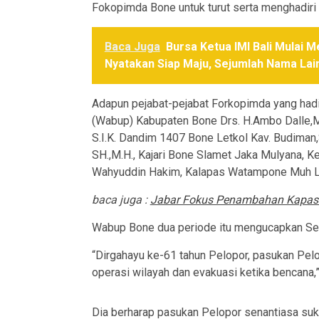
Fokopimda Bone untuk turut serta menghadiri 
Baca Juga
Bursa Ketua IMI Bali Mulai 
Nyatakan Siap Maju, Sejumlah Nama Lai
Adapun pejabat-pejabat Forkopimda yang hadir
(Wabup) Kabupaten Bone Drs. H.Ambo Dalle,M
S.I.K. Dandim 1407 Bone Letkol Kav. Budima
SH.,M.H., Kajari Bone Slamet Jaka Mulyana, 
Wahyuddin Hakim, Kalapas Watampone Muh 
baca juga :
Jabar Fokus Penambahan Kapasit
Wabup Bone dua periode itu mengucapkan Sel
“Dirgahayu ke-61 tahun Pelopor, pasukan Pel
operasi wilayah dan evakuasi ketika bencana,
Dia berharap pasukan Pelopor senantiasa su