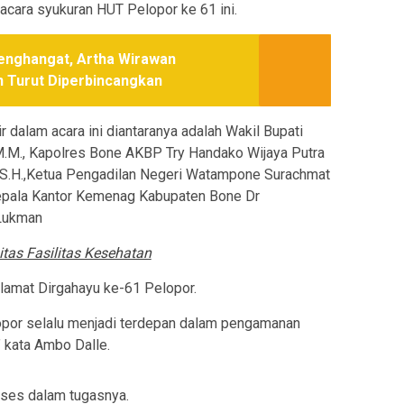
acara syukuran HUT Pelopor ke 61 ini.
Menghangat, Artha Wirawan
n Turut Diperbincangkan
 dalam acara ini diantaranya adalah Wakil Bupati
.M., Kapolres Bone AKBP Try Handako Wijaya Putra
n,S.H.,Ketua Pengadilan Negeri Watampone Surachmat
Kepala Kantor Kemenag Kabupaten Bone Dr
Lukman
as Fasilitas Kesehatan
amat Dirgahayu ke-61 Pelopor.
opor selalu menjadi terdepan dalam pengamanan
” kata Ambo Dalle.
kses dalam tugasnya.