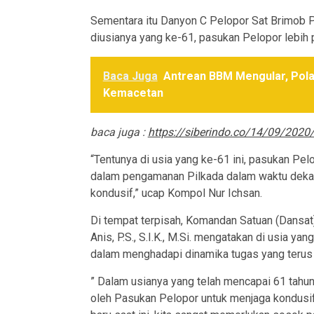
Sementara itu Danyon C Pelopor Sat Brimob 
diusianya yang ke-61, pasukan Pelopor lebih 
Baca Juga
Antrean BBM Mengular, Pola
Kemacetan
baca juga :
https://siberindo.co/14/09/2020
“Tentunya di usia yang ke-61 ini, pasukan Pel
dalam pengamanan Pilkada dalam waktu dekat 
kondusif,” ucap Kompol Nur Ichsan.
Di tempat terpisah, Komandan Satuan (Dans
Anis, P.S., S.I.K., M.Si. mengatakan di usia y
dalam menghadapi dinamika tugas yang teru
” Dalam usianya yang telah mencapai 61 tahu
oleh Pasukan Pelopor untuk menjaga kondusif