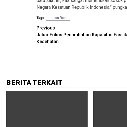
baru saat ini, kita sangat memerlukan sosok 
Negara Kesatuan Republik Indonesia,” pungk
intipos Bone
Tags:
Post
Previous
Jabar Fokus Penambahan Kapasitas Fasilit
navigation
Kesehatan
BERITA TERKAIT