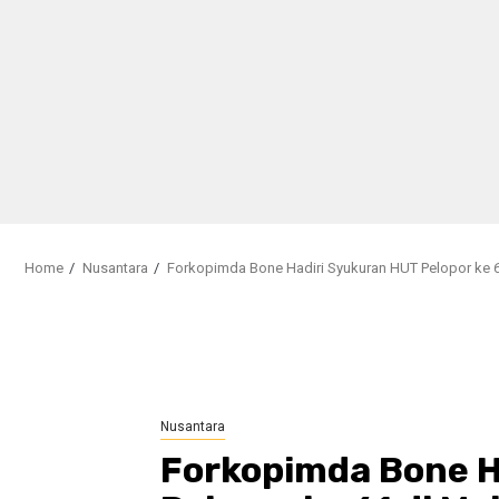
Home
Nusantara
Forkopimda Bone Hadiri Syukuran HUT Pelopor ke 6
Nusantara
Forkopimda Bone H