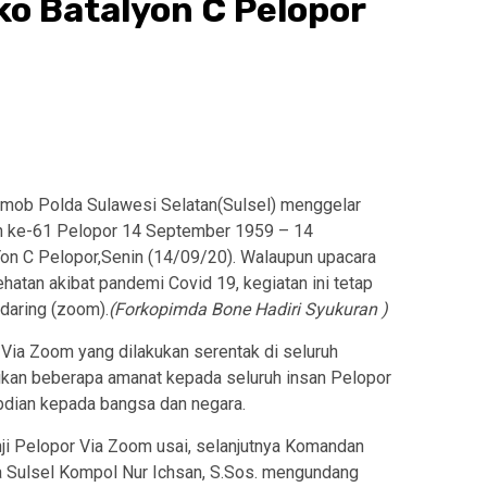
ako Batalyon C Pelopor
rimob Polda Sulawesi Selatan(Sulsel) menggelar
un ke-61 Pelopor 14 September 1959 – 14
Yon C Pelopor,Senin (14/09/20). Walaupun upacara
atan akibat pandemi Covid 19, kegiatan ini tetap
 daring (zoom).
(Forkopimda Bone Hadiri Syukuran )
Via Zoom yang dilakukan serentak di seluruh
ikan beberapa amanat kepada seluruh insan Pelopor
dian kepada bangsa dan negara.
nji Pelopor Via Zoom usai, selanjutnya Komandan
a Sulsel Kompol Nur Ichsan, S.Sos. mengundang