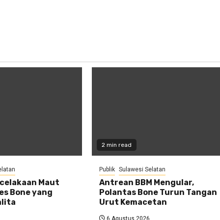
2 min read
elatan
Publik
Sulawesi Selatan
ecelakaan Maut
Antrean BBM Mengular,
res Bone yang
Polantas Bone Turun Tangan
lita
Urut Kemacetan
6 Agustus 2026