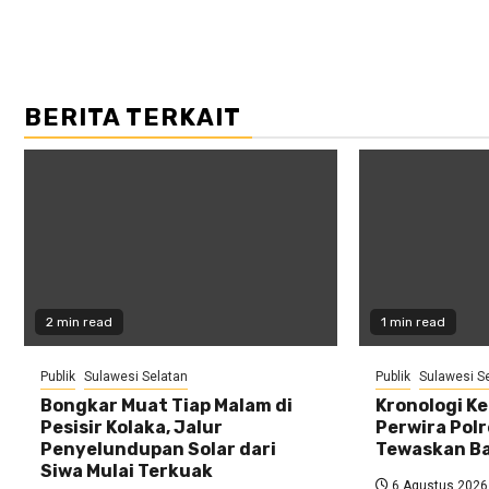
BERITA TERKAIT
2 min read
1 min read
Publik
Sulawesi Selatan
Publik
Sulawesi S
Bongkar Muat Tiap Malam di
Kronologi K
Pesisir Kolaka, Jalur
Perwira Pol
Penyelundupan Solar dari
Tewaskan Ba
Siwa Mulai Terkuak
6 Agustus 2026