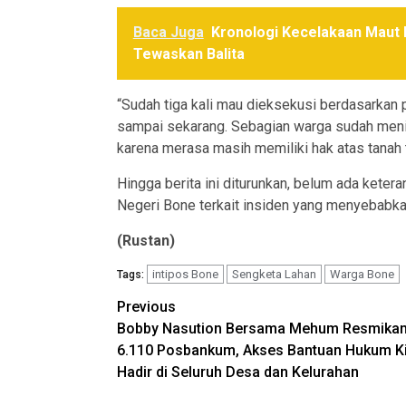
Baca Juga
Kronologi Kecelakaan Maut 
Tewaskan Balita
“Sudah tiga kali mau dieksekusi berdasarkan 
sampai sekarang. Sebagian warga sudah meni
karena merasa masih memiliki hak atas tanah t
Hingga berita ini diturunkan, belum ada keter
Negeri Bone terkait insiden yang menyebabka
(Rustan)
intipos Bone
Sengketa Lahan
Warga Bone
Tags:
Post
Previous
Bobby Nasution Bersama Mehum Resmika
navigation
6.110 Posbankum, Akses Bantuan Hukum Ki
Hadir di Seluruh Desa dan Kelurahan