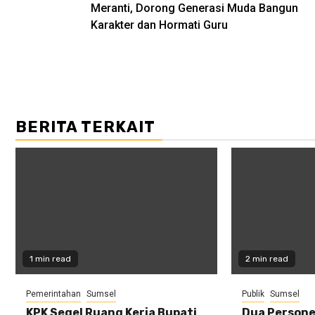
navigation
Meranti, Dorong Generasi Muda Bangun
Karakter dan Hormati Guru
BERITA TERKAIT
1 min read
2 min read
Pemerintahan
Sumsel
Publik
Sumsel
KPK Segel Ruang Kerja Bupati
Dua Personel