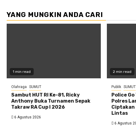
YANG MUNGKIN ANDA CARI
1 min read
2 min read
Olahraga
SUMUT
Publik
SUMUT
Sambut HUT RI Ke-81, Ricky
Police Go
Anthony Buka Turnamen Sepak
Polres La
Takraw RA Cup I 2026
Ciptakan 
Lintas
6 Agustus 2026
6 Agustus 2