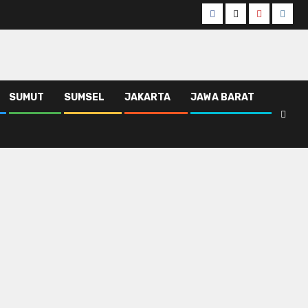
Facebook
Twitter
Youtube
Insta
SUMUT
SUMSEL
JAKARTA
JAWA BARAT