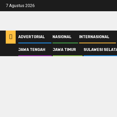
Skip
7 Agustus 2026
to
content
ADVERTORIAL
NASIONAL
INTERNASIONAL
JAWA TENGAH
JAWA TIMUR
SULAWESI SELAT