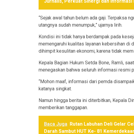
Jurnalis, Perkuat Sinergi dan Informasi 
“Sejak awal tahun belum ada gaji. Terpaksa n
utangnya sudah menumpuk,” ujarnya lirih.
Kondisi ini tidak hanya berdampak pada keseja
memengaruhi kualitas layanan kebersihan di 
dihimpit kesulitan ekonomi, karena tidak memili
Kepala Bagian Hukum Setda Bone, Ramli, saa
menegaskan bahwa seluruh informasi resmi pe
“Mohon maaf, informasi dari pemda disampaik
katanya singkat.
Namun hingga berita ini diterbitkan, Kepala 
memberikan tanggapan.
Baca Juga
Rutan Labuhan Deli Gelar C
Darah Sambut HUT Ke- 81 Kemerdekaan