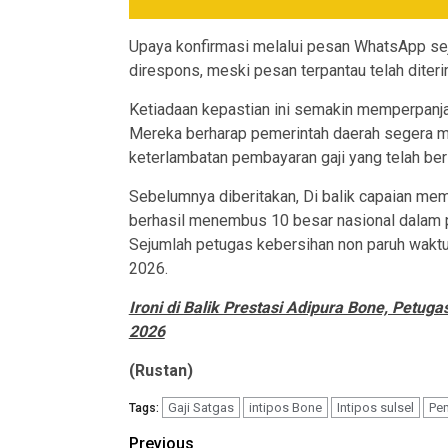
Upaya konfirmasi melalui pesan WhatsApp se
direspons, meski pesan terpantau telah diteri
Ketiadaan kepastian ini semakin memperpanja
Mereka berharap pemerintah daerah segera me
keterlambatan pembayaran gaji yang telah ber
Sebelumnya diberitakan, Di balik capaian m
berhasil menembus 10 besar nasional dalam p
Sejumlah petugas kebersihan non paruh wakt
2026.
Ironi di Balik Prestasi Adipura Bone, Petu
2026
(Rustan)
Gaji Satgas
intipos Bone
Intipos sulsel
Pe
Tags:
Post
Previous