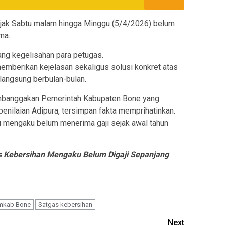
jak Sabtu malam hingga Minggu (5/4/2026) belum
ma.
ng kegelisahan para petugas.
mberikan kejelasan sekaligus solusi konkret atas
langsung berbulan-bulan.
embanggakan Pemerintah Kabupaten Bone yang
enilaian Adipura, tersimpan fakta memprihatinkan.
u mengaku belum menerima gaji sejak awal tahun
gas Kebersihan Mengaku Belum Digaji Sepanjang
mkab Bone
Satgas kebersihan
Next