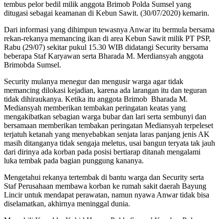
tembus pelor bedil milik anggota Brimob Polda Sumsel yang
ditugasi sebagai keamanan di Kebun Sawit. (30/07/2020) kemarin.
Dari informasi yang dihimpun tewasnya Anwar itu bermula bersama
rekan-rekanya memancing ikan di area Kebun Sawit milik PT PSP,
Rabu (29/07) sekitar pukul 15.30 WIB didatangi Security bersama
beberapa Staf Karyawan serta Bharada M. Merdiansyah anggota
Brimobda Sumsel.
Security mulanya menegur dan mengusir warga agar tidak
memancing dilokasi kejadian, karena ada larangan itu dan teguran
tidak dihiraukanya. Ketika itu anggota Brimob Bharada M.
Mediansyah memberikan tembakan peringatan keatas yang
mengakibatkan sebagian warga bubar dan lari serta sembunyi dan
bersamaan memberikan tembakan peringatan Mediansyah terpeleset
terjatuh ketanah yang menyebabkan senjata laras panjang jenis AK
masih ditanganya tidak sengaja meletus, usai bangun teryata tak jauh
dari dirinya ada korban pada posisi bertiarap ditanah mengalami
luka tembak pada bagian punggung kananya.
Mengetahui rekanya tertembak di bantu warga dan Security serta
Staf Perusahaan membawa korban ke rumah sakit daerah Bayung
Lincir untuk mendapat perawatan, namun nyawa Anwar tidak bisa
diselamatkan, akhirnya meninggal dunia.