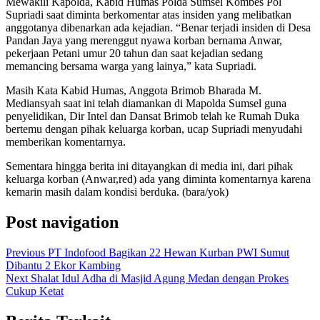
Mewakili Kapolda, Kabid Humas Polda Sumsel Kombes Pol
Supriadi saat diminta berkomentar atas insiden yang melibatkan
anggotanya dibenarkan ada kejadian. “Benar terjadi insiden di Desa
Pandan Jaya yang merenggut nyawa korban bernama Anwar,
pekerjaan Petani umur 20 tahun dan saat kejadian sedang
memancing bersama warga yang lainya,” kata Supriadi.
Masih Kata Kabid Humas, Anggota Brimob Bharada M.
Mediansyah saat ini telah diamankan di Mapolda Sumsel guna
penyelidikan, Dir Intel dan Dansat Brimob telah ke Rumah Duka
bertemu dengan pihak keluarga korban, ucap Supriadi menyudahi
memberikan komentarnya.
Sementara hingga berita ini ditayangkan di media ini, dari pihak
keluarga korban (Anwar,red) ada yang diminta komentarnya karena
kemarin masih dalam kondisi berduka. (bara/yok)
Post navigation
Previous
PT Indofood Bagikan 22 Hewan Kurban PWI Sumut
Dibantu 2 Ekor Kambing
Next
Shalat Idul Adha di Masjid Agung Medan dengan Prokes
Cukup Ketat