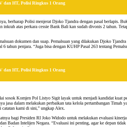
 dan HT, Polisi Ringkus 1 Orang
a, berharap Polisi menjerat Djoko Tjandra dengan pasal berlapis. B
 inkrah atas perkara cessie Bank Bali kan sudah divonis 2 tahun. Teta
alsuan dokumen dan suap. Pemalsuan yang dilakukan Djoko Tjandra y
 6 tahun penjara. “Juga bisa dengan KUHP Pasal 263 tentang Pemals
 dan HT, Polisi Ringkus 1 Orang
ai sosok Komjen Pol Listyo Sigit layak untuk menjadi kandidat kuat 
ya jasa dalam melakukan perbaikan tata kelola pertambangan Timah ya
 catatan kami di sini,” ungkap Alex.
nya bagi Presiden RI Joko Widodo untuk melakukan evaluasi kinerja l
Badan Intelijen Negara. “Evaluasi ini penting, agar ke depan tidak te