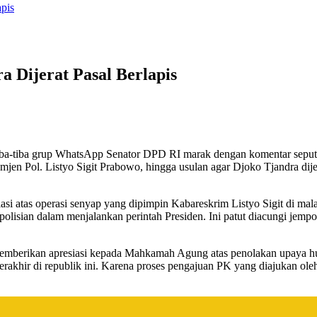
apis
a Dijerat Pasal Berlapis
iba-tiba grup WhatsApp Senator DPD RI marak dengan komentar seputa
mjen Pol. Listyo Sigit Prabowo, hingga usulan agar Djoko Tjandra dije
si atas operasi senyap yang dipimpin Kabareskrim Listyo Sigit di ma
polisian dalam menjalankan perintah Presiden. Ini patut diacungi jem
memberikan apresiasi kepada Mahkamah Agung atas penolakan upaya h
akhir di republik ini. Karena proses pengajuan PK yang diajukan ole