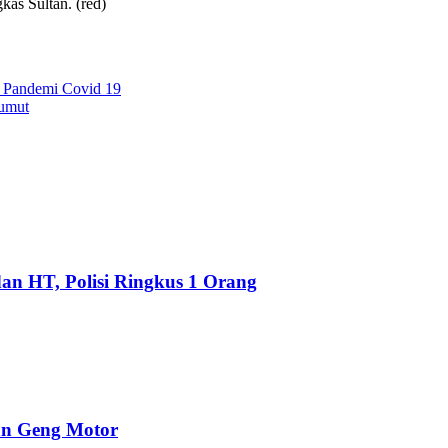
gkas Sultan. (red)
 Pandemi Covid 19
umut
an HT, Polisi Ringkus 1 Orang
an Geng Motor