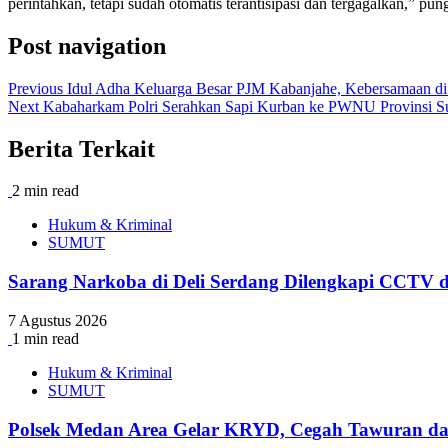
perintahkan, tetapi sudah otomatis terantisipasi dan tergagalkan,” pun
Post navigation
Previous
Idul Adha Keluarga Besar PJM Kabanjahe, Kebersamaan di
Next
Kabaharkam Polri Serahkan Sapi Kurban ke PWNU Provinsi S
Berita Terkait
2 min read
Hukum & Kriminal
SUMUT
Sarang Narkoba di Deli Serdang Dilengkapi CCTV d
7 Agustus 2026
1 min read
Hukum & Kriminal
SUMUT
Polsek Medan Area Gelar KRYD, Cegah Tawuran d