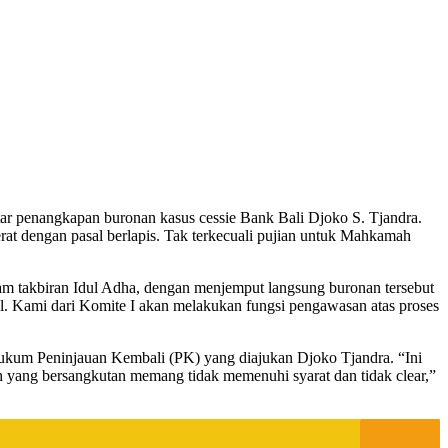
r penangkapan buronan kasus cessie Bank Bali Djoko S. Tjandra.
rat dengan pasal berlapis. Tak terkecuali pujian untuk Mahkamah
lam takbiran Idul Adha, dengan menjemput langsung buronan tersebut
pol. Kami dari Komite I akan melakukan fungsi pengawasan atas proses
ukum Peninjauan Kembali (PK) yang diajukan Djoko Tjandra. “Ini
h yang bersangkutan memang tidak memenuhi syarat dan tidak clear,”