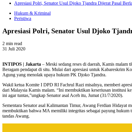
Apresiasi Polri, Senator Usul Djoko Tjandra Dijerat Pasal Berl
Hukum & Kriminal
Peristiwa
Apresiasi Polri, Senator Usul Djoko Tjandr
2 min read
31 Juli 2020
INTIPOS | Jakarta
– Meski sedang reses di daerah, Kamis malam t
Beragam pendapat di situ. Mulai dari apresiasi untuk Kabareskrim Ko
Agung yang menolak upaya hukum PK Djoko Tjandra.
Wakil ketua Komite I DPD RI Fachrul Razi misalnya, memberi apresia
dari Malaysia Kamis malam. “Ini membuktikan keseriusan institusi ke
ini agar tuntas,”ungkap Senator asal Aceh itu, Jumat (31/7/2020).
Sementara Senator asal Kalimantan Timur, Awang Ferdian Hidayat 
membuktikan bahwa MA memiliki integritas sebagai payung hukum ter
tandas Awang.