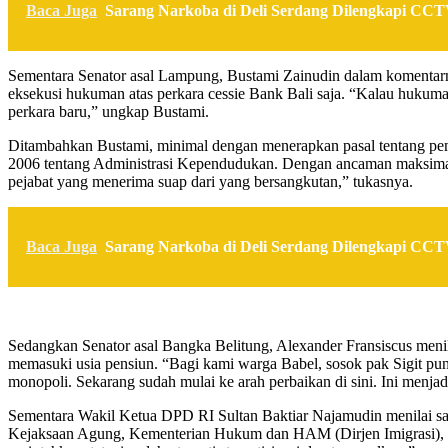
Baca Juga
Sarang Narkoba di Deli Serdang Dilengkapi CCTV
Sementara Senator asal Lampung, Bustami Zainudin dalam komentarny
eksekusi hukuman atas perkara cessie Bank Bali saja. “Kalau hukuman
perkara baru,” ungkap Bustami.
Ditambahkan Bustami, minimal dengan menerapkan pasal tentang pem
2006 tentang Administrasi Kependudukan. Dengan ancaman maksimal
pejabat yang menerima suap dari yang bersangkutan,” tukasnya.
Baca Juga
Sarang Narkoba di Deli Serdang Dilengkapi CCTV
Sedangkan Senator asal Bangka Belitung, Alexander Fransiscus menil
memasuki usia pensiun. “Bagi kami warga Babel, sosok pak Sigit pun
monopoli. Sekarang sudah mulai ke arah perbaikan di sini. Ini menjadi
Sementara Wakil Ketua DPD RI Sultan Baktiar Najamudin menilai saat
Kejaksaan Agung, Kementerian Hukum dan HAM (Dirjen Imigrasi), dan 