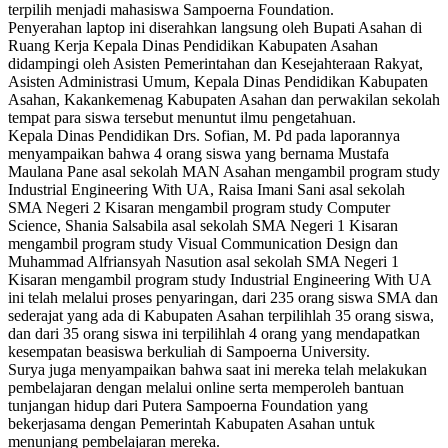
terpilih menjadi mahasiswa Sampoerna Foundation.
Penyerahan laptop ini diserahkan langsung oleh Bupati Asahan di
Ruang Kerja Kepala Dinas Pendidikan Kabupaten Asahan
didampingi oleh Asisten Pemerintahan dan Kesejahteraan Rakyat,
Asisten Administrasi Umum, Kepala Dinas Pendidikan Kabupaten
Asahan, Kakankemenag Kabupaten Asahan dan perwakilan sekolah
tempat para siswa tersebut menuntut ilmu pengetahuan.
Kepala Dinas Pendidikan Drs. Sofian, M. Pd pada laporannya
menyampaikan bahwa 4 orang siswa yang bernama Mustafa
Maulana Pane asal sekolah MAN Asahan mengambil program study
Industrial Engineering With UA, Raisa Imani Sani asal sekolah
SMA Negeri 2 Kisaran mengambil program study Computer
Science, Shania Salsabila asal sekolah SMA Negeri 1 Kisaran
mengambil program study Visual Communication Design dan
Muhammad Alfriansyah Nasution asal sekolah SMA Negeri 1
Kisaran mengambil program study Industrial Engineering With UA
ini telah melalui proses penyaringan, dari 235 orang siswa SMA dan
sederajat yang ada di Kabupaten Asahan terpilihlah 35 orang siswa,
dan dari 35 orang siswa ini terpilihlah 4 orang yang mendapatkan
kesempatan beasiswa berkuliah di Sampoerna University.
Surya juga menyampaikan bahwa saat ini mereka telah melakukan
pembelajaran dengan melalui online serta memperoleh bantuan
tunjangan hidup dari Putera Sampoerna Foundation yang
bekerjasama dengan Pemerintah Kabupaten Asahan untuk
menunjang pembelajaran mereka.