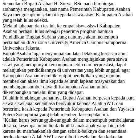
Sementara Bupati Asahan H. Surya, BSc pada bimbingan
arahannya mengatakan, atas nama Pemerintah Kabupaten Asahan
Saya mengucapkan selamat kepada siswa-siswi Kabupaten Asahan
yang telah lulus seleksi.
Melalui tahapan dan tes ini, ke empat siswa-siswi Kabupaten
Asahan berhasil lulus sebagai penerima program bantuan
Pendidikan Tingkat Sarjana yang nantinya akan menempuh
perkuliahan di Arizona University America Campus Sampoerna
Universitas Jakarta.
Bupati Asahan juga menyampaikan latar belakang kerjasama ini
adalah Pemerintah Kabupaten Asahan menginginkan para siswa
siswi yang mempunyai kemampuan lebih dan berprestasi, dapat
melanjutkan pendidikannya di universitas yang lebih unggul, agar
Kabupaten Asahan memiliki output pendidikan yang mampu
memberikan akses ilmu kepada seluruh lapisan masyarakat dan
membangun sumber daya di Kabupaten Asahan untuk
dikembangkan melalui ilmu yang didapat.
Di akhir bimbingan arahannya Bupati Asahan berpesan kepada para
siswa siswi agar senantiasa bersyukur kepada Allah SWT, dan
berterima kasih kepada Pemerintah Kabupaten Asahan dan Yayasan
Putera Soempurna yang telah memberi kesempatan ini.
“Kalian harus bersungguh-sungguh dalam menempuh pembelajaran
di sana, kesempatan ini tidak dimiliki anak-anak yang lain, oleh
karena itu manfaatkanlah dengan sebaik-baiknya dan senantiasa
berdoa kepada Allah SWT agar diberi kesehatan dan kekuatan