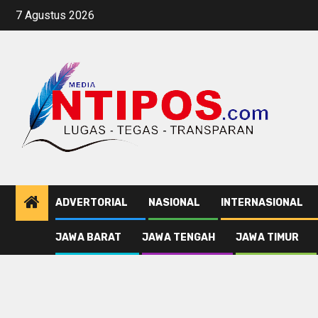
Skip
7 Agustus 2026
to
content
ADVERTORIAL
NASIONAL
INTERNASIONAL
JAWA BARAT
JAWA TENGAH
JAWA TIMUR