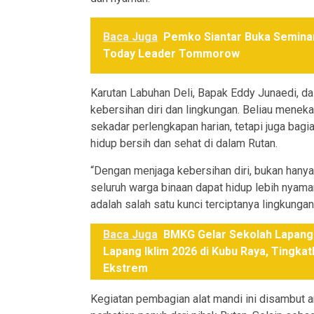
Baca Juga
Pemko Siantar Buka Seminar
Today Leader Tommorow
Karutan Labuhan Deli, Bapak Eddy Junaedi, 
kebersihan diri dan lingkungan. Beliau menek
sekadar perlengkapan harian, tetapi juga bag
hidup bersih dan sehat di dalam Rutan.
“Dengan menjaga kebersihan diri, bukan hanya 
seluruh warga binaan dapat hidup lebih nyaman
adalah salah satu kunci terciptanya lingkunga
Baca Juga
BMKG Gelar Sekolah Lapang
Lapang Iklim 2026 di Kubu Raya, Tingka
Ekstrem
Kegiatan pembagian alat mandi ini disambut 