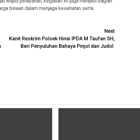
ai wujud pelayanan, kegiatan ini juga menjadi bagian
arga binaan dalam menjaga kesehatan serta
Next
Kanit Reskrim Polsek Hinai IPDA M Taufan SH,
n
Beri Penyuluhan Bahaya Pinjol dan Judol