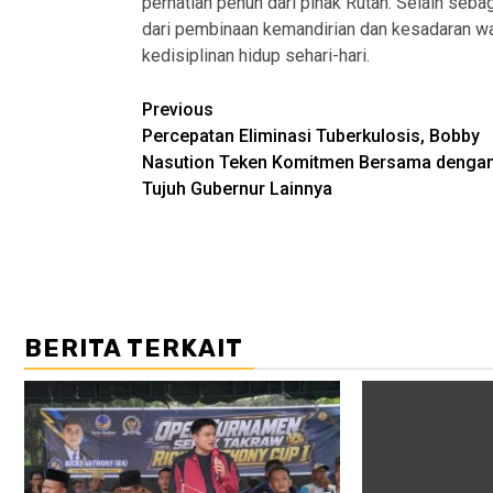
perhatian penuh dari pihak Rutan. Selain sebag
dari pembinaan kemandirian dan kesadaran w
kedisiplinan hidup sehari-hari.
Post
Previous
Percepatan Eliminasi Tuberkulosis, Bobby
navigation
Nasution Teken Komitmen Bersama denga
Tujuh Gubernur Lainnya
BERITA TERKAIT