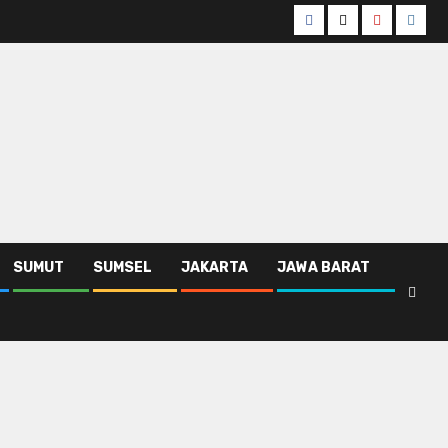
Facebook
Twitter
Youtube
Insta
SUMUT
SUMSEL
JAKARTA
JAWA BARAT