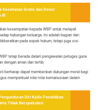
ek Kesehatan Gratis dan Donor
 RI
erikan kesempatan kepada WBP untuk melayat
dap hubungan keluarga. Ini adalah bagian dari
kberatkan pada aspek hukum, tetapi juga sisi
, WBP tetap berada dalam pengawalan petugas guna
an dengan aman dan tertib.
 Deli berharap dapat memberikan dukungan moral bagi
us memperkuat nilai-nilai kemanusiaan dalam
engunduran Diri Kadis Pendidikan
inta Tidak Berspekulasi