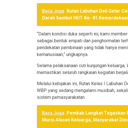
Baca Juga
Rutan Labuhan Deli Gelar C
Darah Sambut HUT Ke- 81 Kemerdekaan
“Dalam kondisi duka seperti ini, kami memb
sebagai bentuk empati dan penghormatan terha
pendekatan pembinaan yang tidak hanya meniti
kemanusiaan,” ungkapnya.
Selama pelaksanaan cuti kunjungan keluarga
memastikan seluruh rangkaian kegiatan berjal
Melalui kebijakan ini, Rutan Kelas I Labuhan
WBP yang sedang mengalami musibah, sekalig
sistem pemasyarakatan.
Baca Juga
Pemkab Langkat Tegaskan P
Murni Alasan Keluarga, Masyarakat Dim