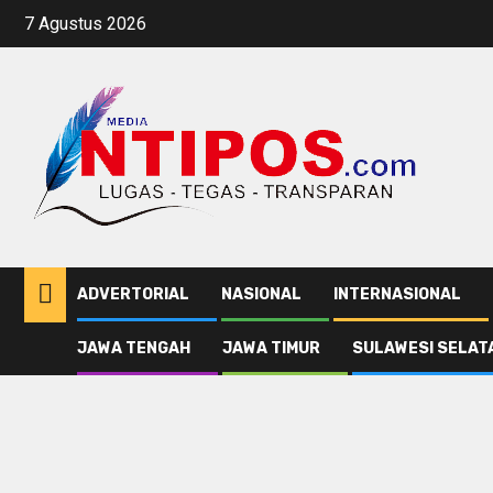
Skip
7 Agustus 2026
to
content
ADVERTORIAL
NASIONAL
INTERNASIONAL
JAWA TENGAH
JAWA TIMUR
SULAWESI SELAT