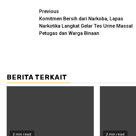
Post
Previous
Komitmen Bersih dari Narkoba, Lapas
navigation
Narkotika Langkat Gelar Tes Urine Massal
Petugas dan Warga Binaan
BERITA TERKAIT
2 min read
2 min read